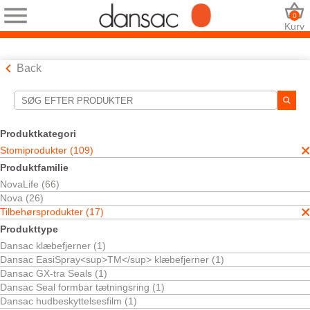
0
Kurv
Back
Søgeværktøjer
Dine valg:
Produktkategori
Stomiprodukter
Stomiprodukter (109)
Tilbehørsprodukter
Produktfamilie
Dansac TRE Seal
NovaLife (66)
Forsegling og pasta
Nova (26)
Dit valg matchede
1
resultater
Tilbehørsprodukter (17)
Sortér efter:
Produkttype
Dansac klæbefjerner (1)
Dansac EasiSpray<sup>TM</sup> klæbefjerner (1)
Dansac GX-tra Seals (1)
Dansac Seal formbar tætningsring (1)
Dansac hudbeskyttelsesfilm (1)