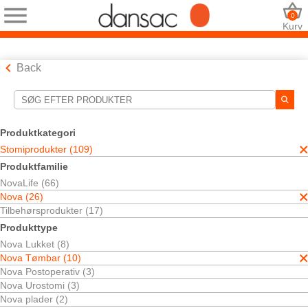
0
Kurv
Back
Søgeværktøjer
Dine valg:
Produktkategori
Stomiprodukter
Stomiprodukter (109)
Nova
Produktfamilie
Nova Tømbar
NovaLife (66)
Todelt
Tømbare poser
Nova (26)
Tilbehørsprodukter (17)
Dit valg matchede
4
resultater
Produkttype
Sortér efter:
Nova Lukket (8)
Nova Tømbar (10)
Nova Postoperativ (3)
Nova Urostomi (3)
Nova plader (2)