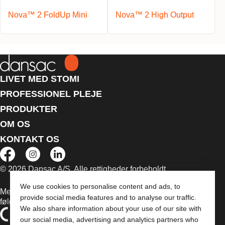
Nova™ 2 FoldUp Mini
Nova™ 2 High Output
LIVET MED STOMI
PROFESSIONEL PLEJE
PRODUKTER
OM OS
KONTAKT OS
© 2026 Dansac A/S. Alle rettigheder forbeholdt.
We use cookies to personalise content and ads, to
Medicinsk udstyr, der sælges i EU, er mærket med et af
provide social media features and to analyse our traffic.
følgende symboler
We also share information about your use of our site with
our social media, advertising and analytics partners who