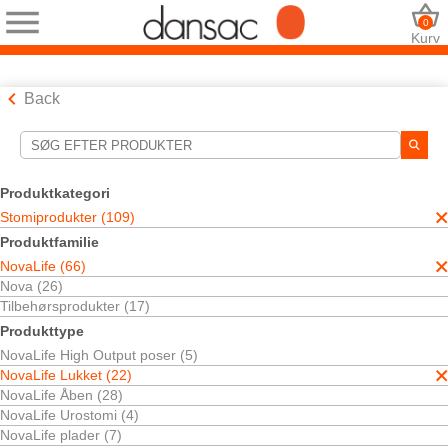
0
Kurv
Back
Søgeværktøjer
Dine valg:
Produktkategori
Stomiprodukter
Stomiprodukter (109)
NovaLife
Produktfamilie
NovaLife Lukket
NovaLife (66)
TRE™ Black Pouches
Nova (26)
Dit valg matchede
5
resultater
Tilbehørsprodukter (17)
Sortér efter:
Produkttype
NovaLife High Output poser (5)
NovaLife Lukket (22)
NovaLife Åben (28)
NovaLife Urostomi (4)
NovaLife plader (7)