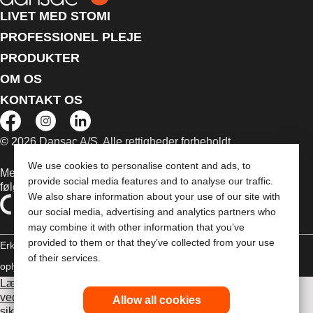
LIVET MED STOMI
PROFESSIONEL PLEJE
PRODUKTER
OM OS
KONTAKT OS
© 2026 Dansac A/S. Alle rettigheder forbeholdt.
We use cookies to personalise content and ads, to
Medicinsk udstyr, der sælges i EU, er mærket med et af
provide social media features and to analyse our traffic.
følgende symboler
We also share information about your use of our site with
our social media, advertising and analytics partners who
may combine it with other information that you’ve
provided to them or that they’ve collected from your use
Erklæring om copyright
Politik til beskyttelse af personlige
of their services.
oplysninger
Brug af cookies
Læs venligst brugsvejledningen inden brug for information
vedrørende brug, kontraindikationer, advarsler,
Allow all cookies
sikkerhedsforanstaltninger og instruktioner.