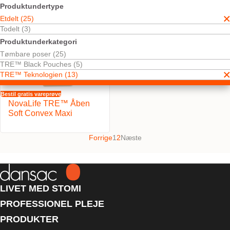
Produktundertype
Etdelt (25)
Todelt (3)
Produktunderkategori
Tømbare poser (25)
TRE™ Black Pouches (5)
TRE™ Teknologien (13)
Bestil gratis vareprøve
NovaLife TRE™ Åben
Soft Convex Maxi
Forrige
1
2
Næste
LIVET MED STOMI
PROFESSIONEL PLEJE
PRODUKTER