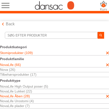
0
Kurv
Back
Søgeværktøjer
Dine valg:
Produktkategori
Stomiprodukter
Stomiprodukter (109)
NovaLife
Produktfamilie
NovaLife Åben
NovaLife (66)
Etdelt
TRE™ Teknologien
Nova (26)
Tilbehørsprodukter (17)
Dit valg matchede
13
resultater
Produkttype
Sortér efter:
NovaLife High Output poser (5)
NovaLife Lukket (22)
NovaLife Åben (28)
NovaLife Urostomi (4)
NovaLife plader (7)