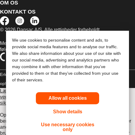
OM OS
KONTAKT OS
© 2026 Dansac A/S. Alle rettigheder forbeholdt.
We use cookies to personalise content and ads, to
Medicinsk udstyr, der sælges i EU, er mærket med et af
provide social media features and to analyse our traffic.
følgende symboler
We also share information about your use of our site with
our social media, advertising and analytics partners who
may combine it with other information that you’ve
provided to them or that they’ve collected from your use
Erklæring om copyright
Politik til beskyttelse af personlige
of their services.
oplysninger
Brug af cookies
Læs venligst brugsvejledningen inden brug for information
vedrørende brug, kontraindikationer, advarsler,
Allow all cookies
sikkerhedsforanstaltninger og instruktioner.
Show details
Oplysningerne heri udgør ikke lægehjælp, og de er ikke
beregnet som erstatning for rådgivning fra din egen læge eller
Use necessary cookies
andre udbydere af sundhedsydelser. Oplysningerne må ikke
only
bruges som hjælp ved behov for akut lægehjælp. Hvis du har