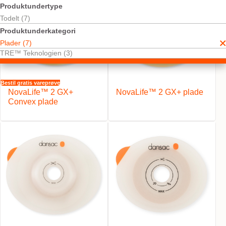
Produktundertype
Todelt (7)
Produktunderkategori
Plader (7)
TRE™ Teknologien (3)
Bestil gratis vareprøve
NovaLife™ 2 GX+
NovaLife™ 2 GX+ plade
Convex plade