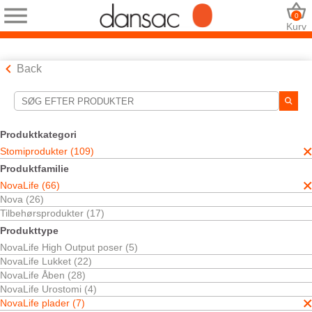
0
Kurv
Back
Søgeværktøjer
Dine valg:
Produktkategori
Stomiprodukter
Stomiprodukter (109)
NovaLife
Produktfamilie
NovaLife plader
NovaLife (66)
Plader
Nova (26)
Dit valg matchede
7
resultater
Tilbehørsprodukter (17)
Sortér efter:
Produkttype
NovaLife High Output poser (5)
NovaLife Lukket (22)
NovaLife Åben (28)
NovaLife Urostomi (4)
NovaLife plader (7)