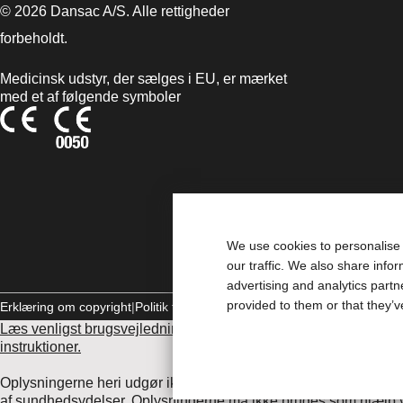
© 2026 Dansac A/S. Alle rettigheder
forbeholdt.
Medicinsk udstyr, der sælges i EU, er mærket
med et af følgende symboler
We use cookies to personalise 
our traffic. We also share info
advertising and analytics part
provided to them or that they’v
Erklæring om copyright
Politik til beskyttelse af personlige oplysninger
Læs venligst brugsvejledningen inden brug for information vedrø
instruktioner.
Oplysningerne heri udgør ikke lægehjælp, og de er ikke beregne
af sundhedsydelser. Oplysningerne må ikke bruges som hjælp ve