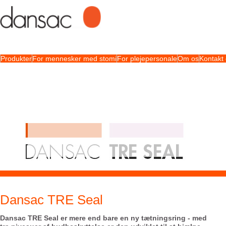
Produkter
For mennesker med stomi
For plejepersonale
Om os
Kontakt
Dansac TRE Seal
Dansac TRE Seal er mere end bare en ny tætningsring - med