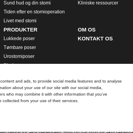
Sund hud og din stomi
Kliniske ressourcer
Tiden efter en stomioperation
Livet med stomi
PRODUKTER
OM OS
KONTAKT OS
Lukkede poser
Tømbare poser
Urostomiposer
Plader
Tilbehørsprodukter
content and ads, to provide social media features and to analyse
Brugsanvisning
rmation about your use of our site with our social media,
Sikkerhedsdatablade
ners who may combine it with other information that you’ve
e collected from your use of their services.
Brug af cookies
rende brug, kontraindikationer, advarsler, sikkerhedsforanstalt
t som erstatning for rådgivning fra din egen læge eller andre 
d behov for akut lægehjælp. Hvis du har brug for akut lægehjæ