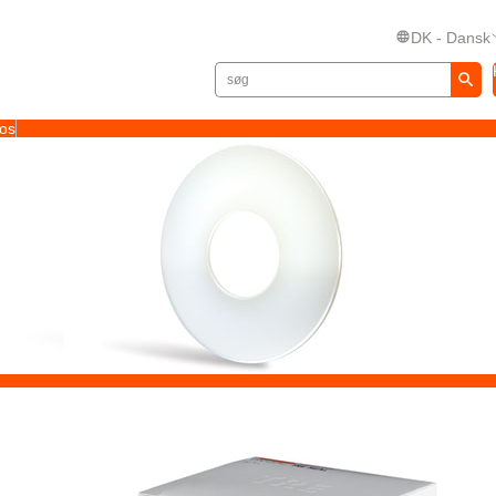
DK - Dansk
 os