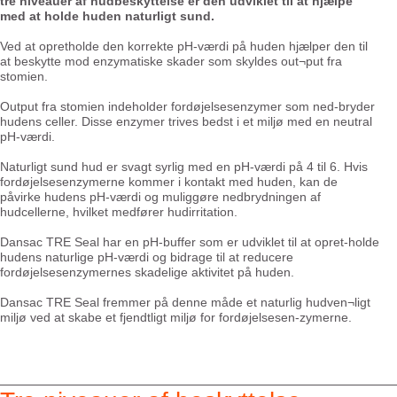
tre niveauer af hudbeskyttelse er den udviklet til at hjælpe
med at holde huden naturligt sund.
Ved at opretholde den korrekte pH-værdi på huden hjælper den til
at beskytte mod enzymatiske skader som skyldes out¬put fra
stomien.
Output fra stomien indeholder fordøjelsesenzymer som ned-bryder
hudens celler. Disse enzymer trives bedst i et miljø med en neutral
pH-værdi.
Naturligt sund hud er svagt syrlig med en pH-værdi på 4 til 6. Hvis
fordøjelsesenzymerne kommer i kontakt med huden, kan de
påvirke hudens pH-værdi og muliggøre nedbrydningen af
hudcellerne, hvilket medfører hudirritation.
Dansac TRE Seal har en pH-buffer som er udviklet til at opret-holde
hudens naturlige pH-værdi og bidrage til at reducere
fordøjelsesenzymernes skadelige aktivitet på huden.
Dansac TRE Seal fremmer på denne måde et naturlig hudven¬ligt
miljø ved at skabe et fjendtligt miljø for fordøjelsesen-zymerne.