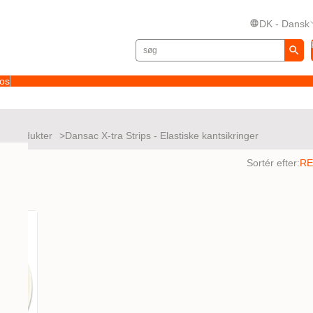
DK - Dansk
 os
ørsprodukter
Dansac X-tra Strips - Elastiske kantsikringer
tater
Sortér efter: