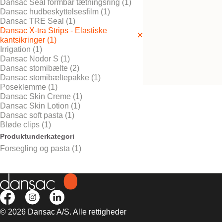
Dansac Seal formbar tætningsring (1)
Dansac hudbeskyttelsesfilm (1)
Dansac TRE Seal (1)
Dansac X-tra Strips - Elastiske
Bestil gratis vareprøve
kantsikringer (1)
Dansac X-tra™ Strip
Irrigation (1)
Elastiske kantsikrin
Dansac Nodor S (1)
Dansac stomibælte (2)
Dansac stomibæltepakke (1)
Poseklemme (1)
Dansac Skin Creme (1)
Dansac Skin Lotion (1)
Dansac soft pasta (1)
Bløde clips (1)
Produktunderkategori
Forsegling og pasta (1)
© 2026 Dansac A/S. Alle rettigheder