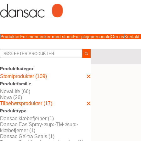
Produkter
For mennesker med stomi
For plejepersonale
Om os
Kontakt
Dine valg:
Stomiprodukter
Tilbeh
Produktkategori
Dit valg matchede
1
resul
Stomiprodukter (109)
Produktfamilie
NovaLife (66)
Nova (26)
Tilbehørsprodukter (17)
Produkttype
Dansac klæbefjerner (1)
Dansac EasiSpray<sup>TM</sup>
klæbefjerner (1)
Dansac GX-tra Seals (1)