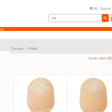
DK - Dansk
 os
Nova Tømbar
Todelt
tater
Sortér efter: