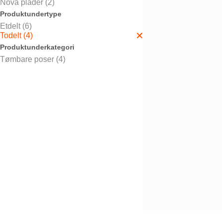
Nova plader (2)
Produktundertype
Etdelt (6)
Todelt (4)
Nova™ 2 High Outp
Produktunderkategori
Tømbare poser (4)
Nova™ 2 FoldUp M