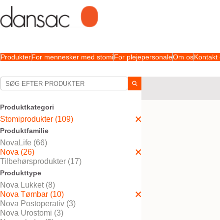
Produkter
For mennesker med stomi
For plejepersonale
Om os
Kontakt
Dine valg:
Stomiprodukter
Nova
Produktkategori
Dit valg matchede
4
resul
Stomiprodukter (109)
Produktfamilie
NovaLife (66)
Nova (26)
Tilbehørsprodukter (17)
Produkttype
Nova Lukket (8)
Nova Tømbar (10)
Nova Postoperativ (3)
Nova Urostomi (3)