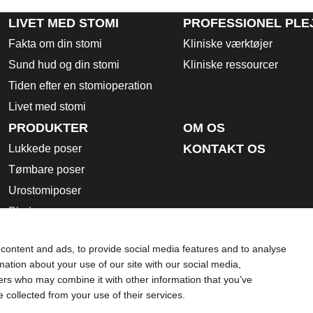
LIVET MED STOMI
PROFESSIONEL PLE
Fakta om din stomi
Kliniske værktøjer
Sund hud og din stomi
Kliniske ressourcer
Tiden efter en stomioperation
Livet med stomi
PRODUKTER
OM OS
KONTAKT OS
Lukkede poser
Tømbare poser
Urostomiposer
Plader
Tilbehørsprodukter
content and ads, to provide social media features and to analyse
Brugsanvisning
rmation about your use of our site with our social media,
Sikkerhedsdatablade
ners who may combine it with other information that you’ve
e collected from your use of their services.
Brug af cookies