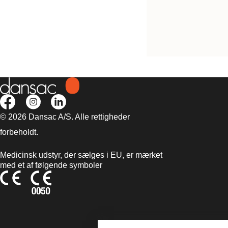
Convex Urostomi
1-dels tømbar pose med fa
konveks plade
© 2026 Dansac A/S. Alle rettigheder
forbeholdt.
Medicinsk udstyr, der sælges i EU, er mærket
med et af følgende symboler