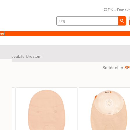
DK - Dansk
 os
fe
NovaLife Urostomi
tater
Sortér efter: