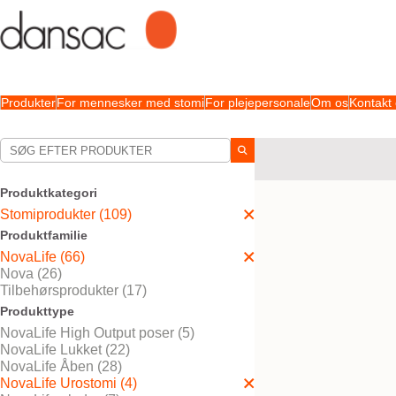
Produkter
For mennesker med stomi
For plejepersonale
Om os
Kontakt
Dine valg:
Stomiprodukter
NovaLi
Produktkategori
Dit valg matchede
4
resul
Stomiprodukter (109)
Produktfamilie
NovaLife (66)
Nova (26)
Tilbehørsprodukter (17)
Produkttype
NovaLife High Output poser (5)
NovaLife Lukket (22)
NovaLife Åben (28)
NovaLife Urostomi (4)