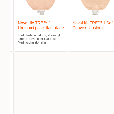
omi
NovaLife TRE™ 1
NovaLife TRE™ 1 Soft
Urostomi pose, flad plade
Convex Urostomi
 til
plader.
Flad plade, urostomi, ekstra tyk
klæber, farvet eller klar pose.
Med fast hulstørrelse.