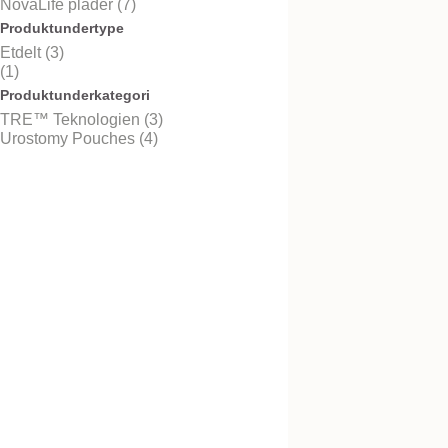
NovaLife plader (7)
Produktundertype
Etdelt (3)
(1)
NovaLife™ 2 Urost
Produktunderkategori
TRE™ Teknologien (3)
2-dels tømbar pose. Passer
alle Nova 2 og NovaLife 2 
Urostomy Pouches (4)
NovaLife TRE™ 1