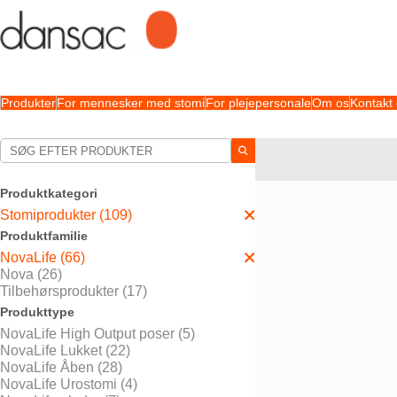
Produkter
For mennesker med stomi
For plejepersonale
Om os
Kontakt
Dine valg:
Stomiprodukter
NovaLi
Produktkategori
Dit valg matchede
7
resul
Stomiprodukter (109)
Produktfamilie
NovaLife (66)
Nova (26)
Tilbehørsprodukter (17)
Produkttype
NovaLife High Output poser (5)
NovaLife Lukket (22)
NovaLife Åben (28)
NovaLife Urostomi (4)