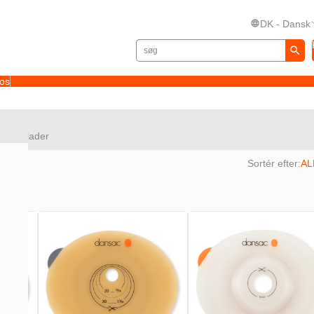
DK - Dansk
 os
fe
Plader
tater
Sortér efter: