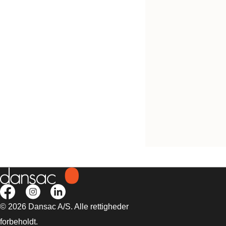
NovaLife™ 2 plade
© 2026 Dansac A/S. Alle rettigheder
forbeholdt.