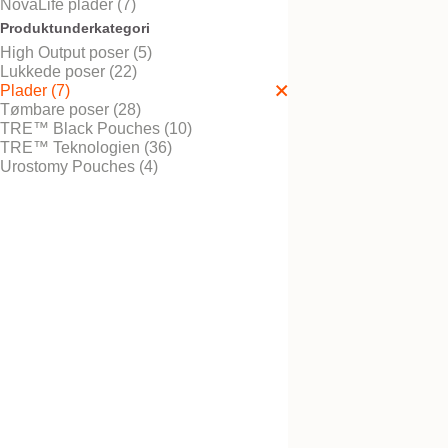
NovaLife plader (7)
Produktunderkategori
High Output poser (5)
Lukkede poser (22)
Bestil gratis vareprøve
NovaLife™ 2 GX+
Plader (7)
Convex plade
Tømbare poser (28)
TRE™ Black Pouches (10)
TRE™ Teknologien (36)
Urostomy Pouches (4)
Bestil gratis vareprøve
NovaLife TRE™ 2 p