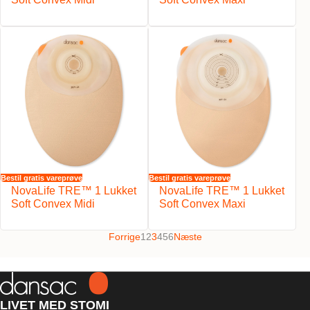
Bestil gratis vareprøve
Bestil gratis vareprøve
NovaLife TRE™ 1 Lukket
NovaLife TRE™ 1 Lukket
Soft Convex Midi
Soft Convex Maxi
Forrige
1
2
3
4
5
6
Næste
LIVET MED STOMI