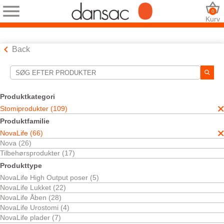
0
Kurv
Back
Søgeværktøjer
Dine valg:
Produktkategori
Stomiprodukter
Stomiprodukter (109)
NovaLife
Produktfamilie
Dit valg matchede
66
resultater
NovaLife (66)
Sortér efter:
Nova (26)
Tilbehørsprodukter (17)
Produkttype
NovaLife High Output poser (5)
NovaLife Lukket (22)
NovaLife Åben (28)
NovaLife Urostomi (4)
NovaLife plader (7)