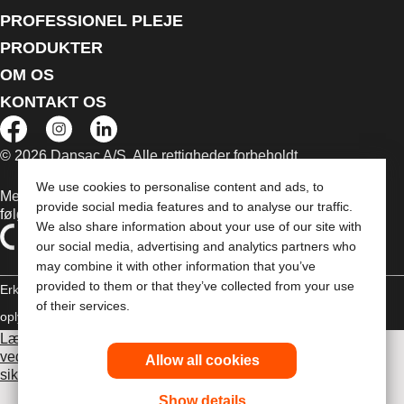
PROFESSIONEL PLEJE
PRODUKTER
OM OS
KONTAKT OS
© 2026 Dansac A/S. Alle rettigheder forbeholdt.
We use cookies to personalise content and ads, to
Medicinsk udstyr, der sælges i EU, er mærket med et af
provide social media features and to analyse our traffic.
følgende symboler
We also share information about your use of our site with
our social media, advertising and analytics partners who
may combine it with other information that you’ve
provided to them or that they’ve collected from your use
Erklæring om copyright
Politik til beskyttelse af personlige
of their services.
oplysninger
Brug af cookies
Læs venligst brugsvejledningen inden brug for information
vedrørende brug, kontraindikationer, advarsler,
Allow all cookies
sikkerhedsforanstaltninger og instruktioner.
Show details