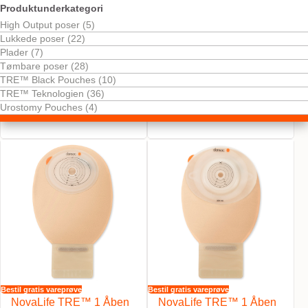
Produktunderkategori
High Output poser (5)
Lukkede poser (22)
Plader (7)
Tømbare poser (28)
TRE™ Black Pouches (10)
Bestil gratis vareprøve
Bestil gratis vareprøve
TRE™ Teknologien (36)
NovaLife TRE™ 1 Lukket
NovaLife TRE™ 1 Lukket
Urostomy Pouches (4)
Convex Midi
Maxi
Bestil gratis vareprøve
Bestil gratis vareprøve
NovaLife TRE™ 1 Åben
NovaLife TRE™ 1 Åben