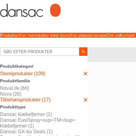
Produkter
For mennesker med stomi
For plejepersonale
Om os
Kontakt
Dine valg:
Stomiprodukter
Tilbeh
Produktkategori
Dit valg matchede
1
resul
Stomiprodukter (109)
Produktfamilie
NovaLife (66)
Nova (26)
Tilbehørsprodukter (17)
Produkttype
Dansac klæbefjerner (1)
Dansac EasiSpray<sup>TM</sup>
klæbefjerner (1)
Dansac GX-tra Seals (1)