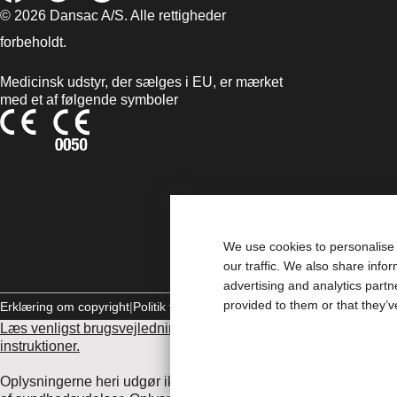
© 2026 Dansac A/S. Alle rettigheder
forbeholdt.
Medicinsk udstyr, der sælges i EU, er mærket
med et af følgende symboler
We use cookies to personalise 
our traffic. We also share info
advertising and analytics part
provided to them or that they’v
Erklæring om copyright
Politik til beskyttelse af personlige oplysninger
Læs venligst brugsvejledningen inden brug for information vedrø
instruktioner.
Oplysningerne heri udgør ikke lægehjælp, og de er ikke beregne