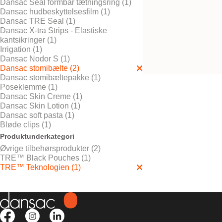
Dansac Seal formbar tætningsring (1)
Dansac hudbeskyttelsesfilm (1)
Dansac TRE Seal (1)
Dansac X-tra Strips - Elastiske
Bestil gratis vareprøve
kantsikringer (1)
Stomibælte – Sort
Irrigation (1)
Dansac Nodor S (1)
Dansac stomibælte (2)
Dansac stomibæltepakke (1)
Poseklemme (1)
Dansac Skin Creme (1)
Dansac Skin Lotion (1)
Dansac soft pasta (1)
Bløde clips (1)
Produktunderkategori
Øvrige tilbehørsprodukter (2)
TRE™ Black Pouches (1)
TRE™ Teknologien (1)