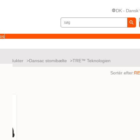
DK - Dansk
 os
ørsprodukter
Dansac stomibælte
TRE™ Teknologien
tater
Sortér efter: