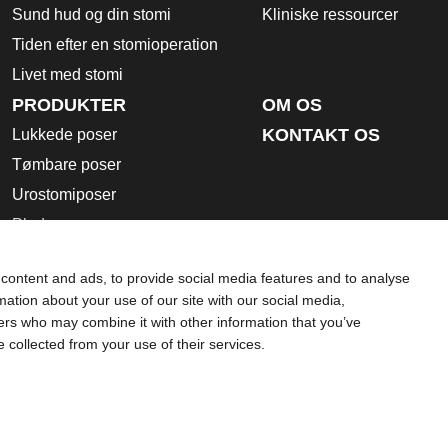
Sund hud og din stomi
Kliniske ressourcer
Tiden efter en stomioperation
Livet med stomi
PRODUKTER
OM OS
KONTAKT OS
Lukkede poser
Tømbare poser
Urostomiposer
Plader
Tilbehørsprodukter
content and ads, to provide social media features and to analyse
Brugsanvisning
rmation about your use of our site with our social media,
Sikkerhedsdatablade
ners who may combine it with other information that you’ve
e collected from your use of their services.
Brug af cookies
rende brug, kontraindikationer, advarsler, sikkerhedsforanstalt
t som erstatning for rådgivning fra din egen læge eller andre 