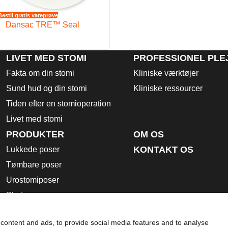
Bestil gratis vareprøve
Dansac TRE™ Seal
LIVET MED STOMI
PROFESSIONEL PLE
Fakta om din stomi
Kliniske værktøjer
Sund hud og din stomi
Kliniske ressourcer
Tiden efter en stomioperation
Livet med stomi
PRODUKTER
OM OS
KONTAKT OS
Lukkede poser
Tømbare poser
Urostomiposer
Plader
Tilbehørsprodukter
content and ads, to provide social media features and to analyse
Brugsanvisning