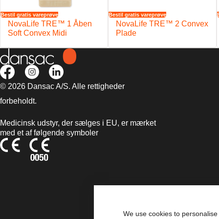
Bestil gratis vareprøve
Bestil gratis vareprøve
NovaLife TRE™ 1 Åben
NovaLife TRE™ 2 Convex
Soft Convex Midi
Plade
© 2026 Dansac A/S. Alle rettigheder
forbeholdt.
Medicinsk udstyr, der sælges i EU, er mærket
med et af følgende symboler
We use cookies to personalise 