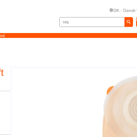
DK - Dansk
 os
t