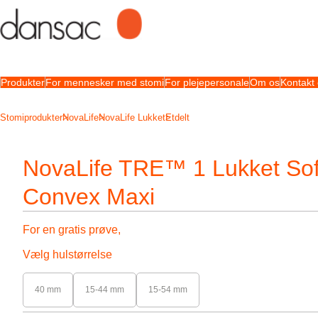
Produkter
For mennesker med stomi
For plejepersonale
Om os
Kontakt
Stomiprodukter
NovaLife
NovaLife Lukket
Etdelt
NovaLife TRE™ 1 Lukket Sof
Convex Maxi
For en gratis prøve,
Vælg hulstørrelse
40 mm
15-44 mm
15-54 mm