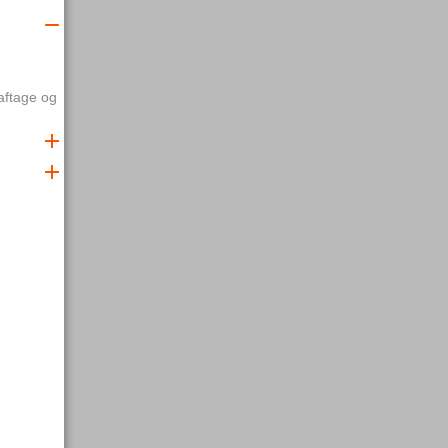
 aftage og
f filteret