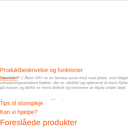
Produktbeskrivelse og funktioner
NovaLife™ 1 Åben GX+ er en tømbar pose med oval plade, som følger
Læs mere
udvaskningsresistent klæber, der er udviklet og optimeret til mere fly
på maven og derfor er mere diskret og nemmere at skjule under tøjet.
Beskrivelse og specifikationer
Tips til stomipleje
Den ovale NovaLife GX+™ plade består af en krydsbunden og udvaskn
Kan vi hjælpe?
Med gradueret plade, hvilket vil sige, at pladen er tykkest inde om
Foreslåede produkter
Med EasiView™ vindue, der gør det let at inspicere stomien og sikr
Med topplacerede starthul, der gør, at posen sidder meget lavere p