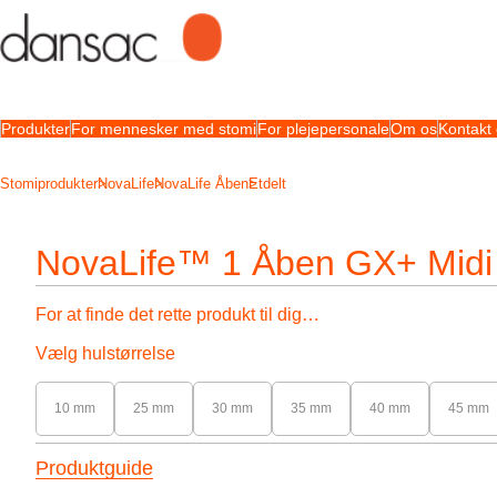
Produkter
For mennesker med stomi
For plejepersonale
Om os
Kontakt
Stomiprodukter
NovaLife
NovaLife Åben
Etdelt
NovaLife™ 1 Åben GX+ Midi
For at finde det rette produkt til dig…
Vælg hulstørrelse
10 mm
25 mm
30 mm
35 mm
40 mm
45 mm
Produktguide