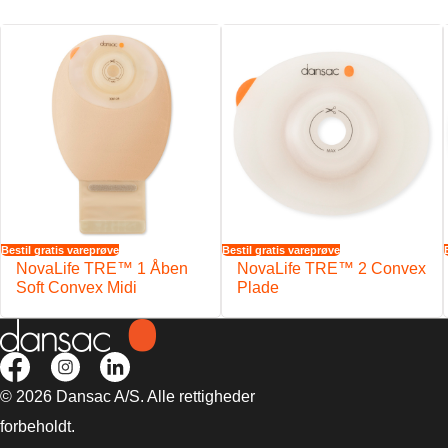
Det reducerede poseareal over pladen gør posen mere diskret og m
Afløbet skjules diskret af posens form, så den er mere komfortabel og
®
Integreret lukning med VELCRO
Brand og bred åbning
Med effektivt NovaLife™ kulfilter, der absorberer lugte og er desig
sider af filteret beskytter mod væske og gør brugen af filterbrikker
Blød og vandafvisende stofbeklædning
Bestil gratis vareprøve
Bestil gratis vareprøve
NovaLife TRE™ 1 Åben
NovaLife TRE™ 2 Convex
Soft Convex Midi
Plade
© 2026 Dansac A/S. Alle rettigheder
forbeholdt.