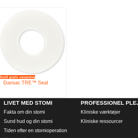
odvirker fremfald
 lettere at skjule under tøjet.
net til at minimere risikoen for vacuum- og ballondannelse. Membraner 
 unødvendig
Bestil gratis vareprøve
Dansac TRE™ Seal
LIVET MED STOMI
PROFESSIONEL PLE
Fakta om din stomi
Kliniske værktøjer
Sund hud og din stomi
Kliniske ressourcer
Tiden efter en stomioperation