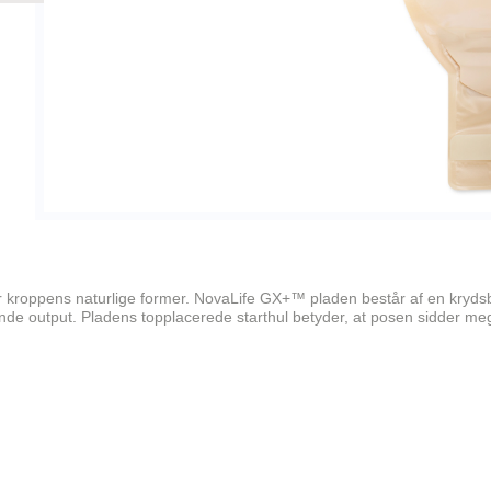
 kroppens naturlige former. NovaLife GX+™ pladen består af en kryd
dende output. Pladens topplacerede starthul betyder, at posen sidder me
ingsresistent klæber, der er udviklet til mere flydende output
kring stomien og bliver tyndere ud mod kanterne
e, at bandagen placeres korrekt
å maven og derfor er mere diskret og nemmere at skjule under tøjet