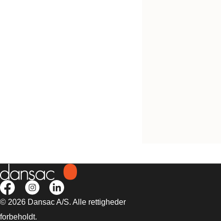
NovaLife™ 2 GX+ p
© 2026 Dansac A/S. Alle rettigheder
forbeholdt.