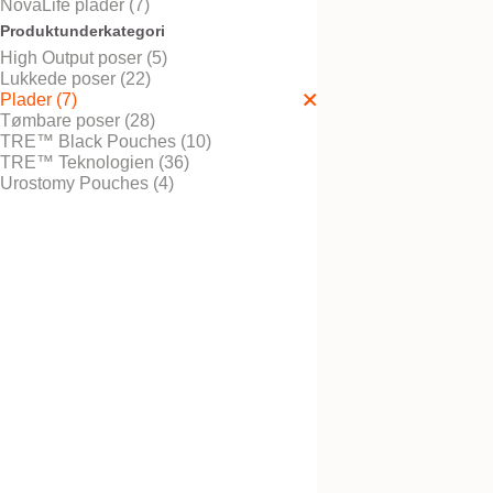
NovaLife plader (7)
Produktunderkategori
High Output poser (5)
Lukkede poser (22)
Bestil gratis vareprøve
NovaLife TRE™ 2 S
Plader (7)
Convex Plade
Tømbare poser (28)
TRE™ Black Pouches (10)
TRE™ Teknologien (36)
Urostomy Pouches (4)
Bestil gratis vareprøve
NovaLife™ 2 GX+
Convex plade