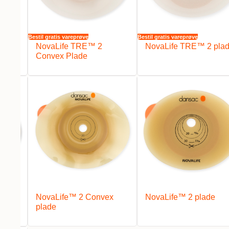
Bestil gratis vareprøve
Bestil gratis vareprøve
oft
NovaLife TRE™ 2
NovaLife TRE™ 2 pla
Convex Plade
NovaLife™ 2 Convex
NovaLife™ 2 plade
plade