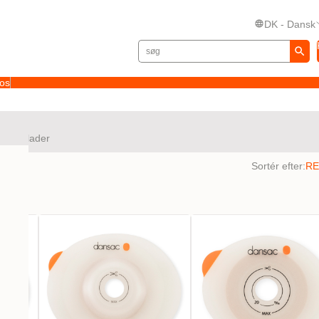
DK - Dansk
 os
fe
Plader
tater
Sortér efter: