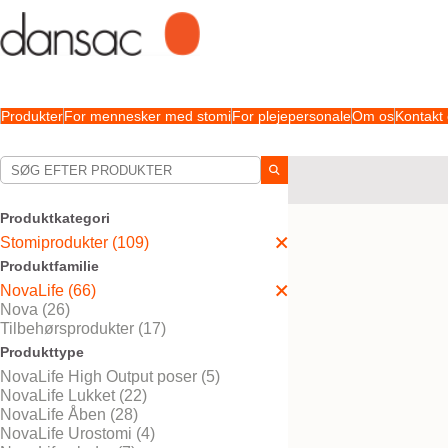
Produkter
For mennesker med stomi
For plejepersonale
Om os
Kontakt
Dine valg:
Stomiprodukter
NovaLi
Produktkategori
Dit valg matchede
7
resul
Stomiprodukter (109)
Produktfamilie
NovaLife (66)
Nova (26)
Tilbehørsprodukter (17)
Produkttype
NovaLife High Output poser (5)
NovaLife Lukket (22)
NovaLife Åben (28)
NovaLife Urostomi (4)