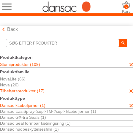
0
Kurv
Back
Søgeværktøjer
Dine valg:
Produktkategori
Stomiprodukter
Stomiprodukter (109)
Tilbehørsprodukter
Produktfamilie
Dansac klæbefjerner
NovaLife (66)
Dit valg matchede
1
resultater
Nova (26)
Sortér efter:
Tilbehørsprodukter (17)
Produkttype
Dansac klæbefjerner (1)
Dansac EasiSpray<sup>TM</sup> klæbefjerner (1)
Dansac GX-tra Seals (1)
Dansac Seal formbar tætningsring (1)
Dansac hudbeskyttelsesfilm (1)