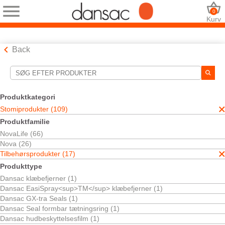
0
Kurv
Back
Søgeværktøjer
Dine valg:
Produktkategori
Stomiprodukter
Stomiprodukter (109)
Tilbehørsprodukter
Produktfamilie
Irrigation
NovaLife (66)
Dit valg matchede
1
resultater
Nova (26)
Sortér efter:
Tilbehørsprodukter (17)
Produkttype
Dansac klæbefjerner (1)
Dansac EasiSpray<sup>TM</sup> klæbefjerner (1)
Dansac GX-tra Seals (1)
Dansac Seal formbar tætningsring (1)
Dansac hudbeskyttelsesfilm (1)