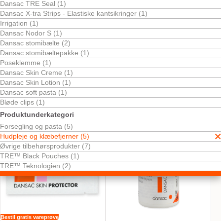
Dansac TRE Seal (1)
Dansac X-tra Strips - Elastiske kantsikringer (1)
Irrigation (1)
Dansac Nodor S (1)
Dansac stomibælte (2)
Dansac stomibæltepakke (1)
Poseklemme (1)
Dansac Skin Creme (1)
Bestil gratis vareprøve
Bestil gratis vareprøve
Dansac Skin Lotion
Dansac EasiSpray™
Dansac Skin Lotion (1)
klæbefjerner
Dansac soft pasta (1)
Bløde clips (1)
Produktunderkategori
Forsegling og pasta (5)
Hudpleje og klæbefjerner (5)
Øvrige tilbehørsprodukter (7)
TRE™ Black Pouches (1)
TRE™ Teknologien (2)
Bestil gratis vareprøve