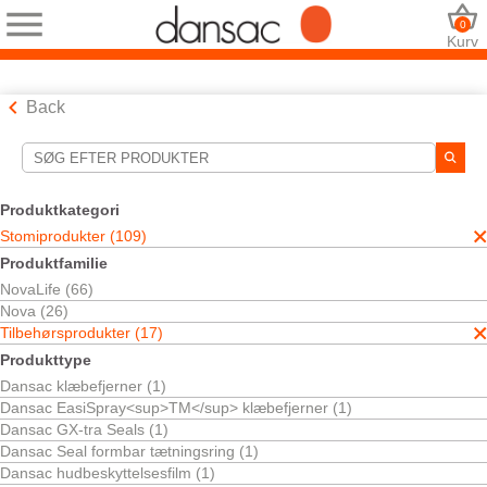
0
Kurv
Back
Søgeværktøjer
Dine valg:
Produktkategori
Stomiprodukter
Stomiprodukter (109)
Tilbehørsprodukter
Produktfamilie
Hudpleje og klæbefjerner
NovaLife (66)
Dit valg matchede
5
resultater
Nova (26)
Sortér efter:
Tilbehørsprodukter (17)
Produkttype
Dansac klæbefjerner (1)
Dansac EasiSpray<sup>TM</sup> klæbefjerner (1)
Dansac GX-tra Seals (1)
Dansac Seal formbar tætningsring (1)
Dansac hudbeskyttelsesfilm (1)