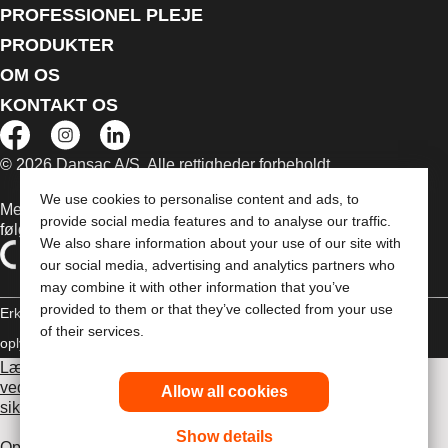
PROFESSIONEL PLEJE
PRODUKTER
OM OS
KONTAKT OS
© 2026 Dansac A/S. Alle rettigheder forbeholdt.
We use cookies to personalise content and ads, to
Medicinsk udstyr, der sælges i EU, er mærket med et af
provide social media features and to analyse our traffic.
følgende symboler
We also share information about your use of our site with
our social media, advertising and analytics partners who
may combine it with other information that you’ve
provided to them or that they’ve collected from your use
Erklæring om copyright
Politik til beskyttelse af personlige
of their services.
oplysninger
Brug af cookies
Læs venligst brugsvejledningen inden brug for information
vedrørende brug, kontraindikationer, advarsler,
Allow all cookies
sikkerhedsforanstaltninger og instruktioner.
Show details
Oplysningerne heri udgør ikke lægehjælp, og de er ikke