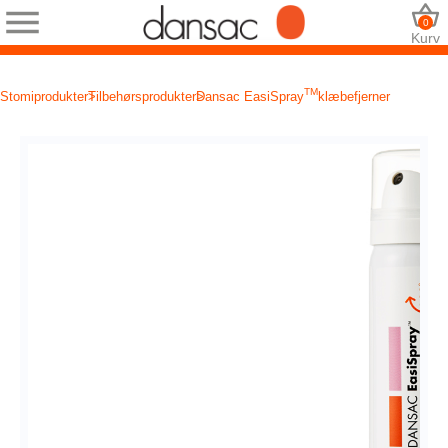
0
Kurv
TM
Stomiprodukter
Tilbehørsprodukter
Dansac EasiSpray
klæbefjerner