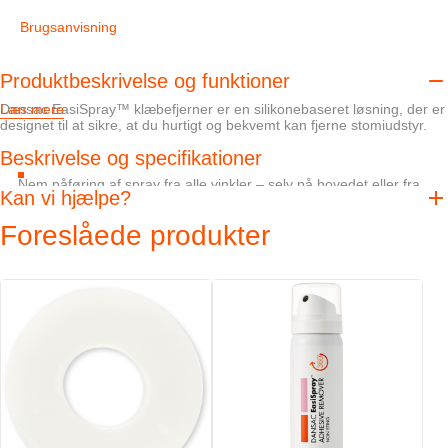
Brugsanvisning
Produktbeskrivelse og funktioner
Dansac EasiSpray™ klæbefjerner er en silikonebaseret løsning, der er
Læs mere
designet til at sikre, at du hurtigt og bekvemt kan fjerne stomiudstyr.
Beskrivelse og specifikationer
Nem påføring af spray fra alle vinkler – selv på hovedet eller fra
Kan vi hjælpe?
siden
Alkoholfri løsning, der er designet til at undgå sviden på følsom hud
Foreslåede produkter
Pose i dåse-teknologi, der er designet til at minimere spild