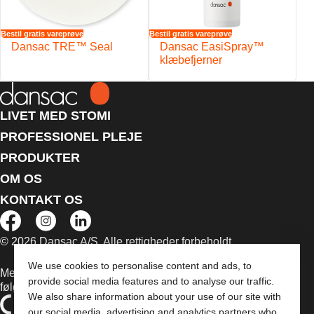
Bestil gratis vareprøve
Bestil gratis vareprøve
Dansac TRE™ Seal
Dansac EasiSpray™
klæbefjerner
LIVET MED STOMI
PROFESSIONEL PLEJE
PRODUKTER
OM OS
KONTAKT OS
© 2026 Dansac A/S. Alle rettigheder forbeholdt.
We use cookies to personalise content and ads, to
Medicinsk udstyr, der sælges i EU, er mærket med et af
provide social media features and to analyse our traffic.
følgende symboler
We also share information about your use of our site with
our social media, advertising and analytics partners who