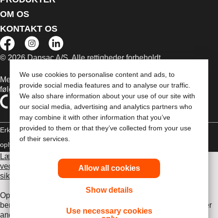
OM OS
KONTAKT OS
© 2026 Dansac A/S. Alle rettigheder forbeholdt.
We use cookies to personalise content and ads, to
Medicinsk udstyr, der sælges i EU, er mærket med et af
provide social media features and to analyse our traffic.
følgende symboler
We also share information about your use of our site with
our social media, advertising and analytics partners who
may combine it with other information that you’ve
provided to them or that they’ve collected from your use
Erklæring om copyright
Politik til beskyttelse af personlige
of their services.
oplysninger
Brug af cookies
Læs venligst brugsvejledningen inden brug for information
vedrørende brug, kontraindikationer, advarsler,
Allow all cookies
sikkerhedsforanstaltninger og instruktioner.
Show details
Oplysningerne heri udgør ikke lægehjælp, og de er ikke
beregnet som erstatning for rådgivning fra din egen læge eller
Use necessary cookies
andre udbydere af sundhedsydelser. Oplysningerne må ikke