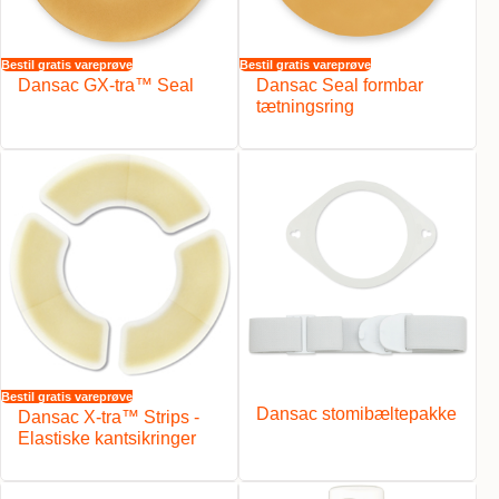
Bestil gratis vareprøve
Bestil gratis vareprøve
Dansac GX-tra™ Seal
Dansac Seal formbar
tætningsring
Bestil gratis vareprøve
Dansac stomibæltepakke
Dansac X-tra™ Strips -
Elastiske kantsikringer