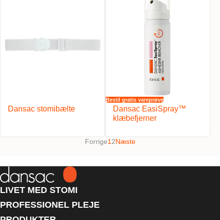
Bestil gratis vareprøve
Dansac stomibælte
Dansac EasiSpray™
klæbefjerner
Forrige
1
2
Næste
LIVET MED STOMI
PROFESSIONEL PLEJE
PRODUKTER