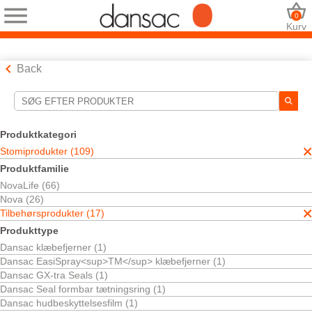
0
Kurv
Back
Søgeværktøjer
Dine valg:
Produktkategori
Stomiprodukter
Stomiprodukter (109)
Tilbehørsprodukter
Produktfamilie
Dit valg matchede
17
resultater
NovaLife (66)
Sortér efter:
Nova (26)
Tilbehørsprodukter (17)
Produkttype
Dansac klæbefjerner (1)
Dansac EasiSpray<sup>TM</sup> klæbefjerner (1)
Dansac GX-tra Seals (1)
Dansac Seal formbar tætningsring (1)
Dansac hudbeskyttelsesfilm (1)