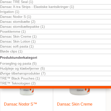
Dansac TRE Seal (1)
Dansac X-tra Strips - Elastiske kantsikringer (1)
Irrigation (1)
Dansac Nodor S (1)
Dansac stomibælte (2)
Dansac stomibæltepakke (1)
Poseklemme (1)
Bestil gratis vareprøve
Bestil gratis vareprøve
Stomibælte – Sort
Dansac TRE™ Seal
Dansac Skin Creme (1)
Dansac Skin Lotion (1)
Dansac soft pasta (1)
Bløde clips (1)
Produktunderkategori
Forsegling og pasta (5)
Hudpleje og klæbefjerner (5)
Øvrige tilbehørsprodukter (7)
TRE™ Black Pouches (1)
TRE™ Teknologien (2)
Dansac Nodor S™
Dansac Skin Creme