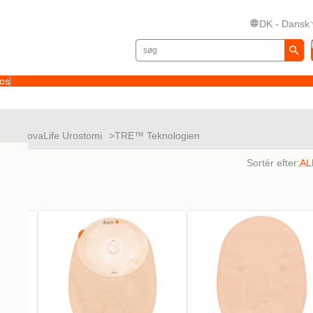
DK - Dansk
 os
fe
NovaLife Urostomi
TRE™ Teknologien
tater
Sortér efter: