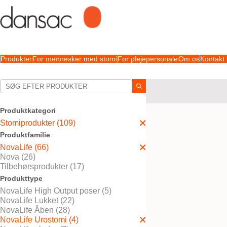
Produkter
For mennesker med stomi
For plejepersonale
Om os
Kontakt
Dine valg:
Stomiprodukter
NovaLi
Produktkategori
Dit valg matchede
3
resul
Stomiprodukter (109)
Produktfamilie
NovaLife (66)
Nova (26)
Tilbehørsprodukter (17)
Produkttype
NovaLife High Output poser (5)
NovaLife Lukket (22)
NovaLife Åben (28)
NovaLife Urostomi (4)