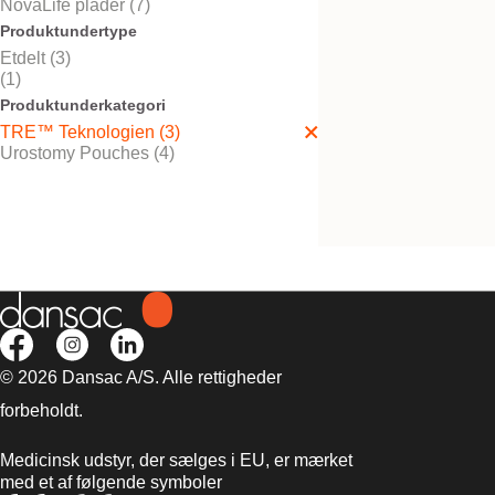
NovaLife plader (7)
Produktundertype
Etdelt (3)
(1)
NovaLife TRE™ 1
Produktunderkategori
Convex Urostomi
TRE™ Teknologien (3)
Urostomy Pouches (4)
1-dels tømbar pose med fa
konveks plade
© 2026 Dansac A/S. Alle rettigheder
forbeholdt.
Medicinsk udstyr, der sælges i EU, er mærket
med et af følgende symboler