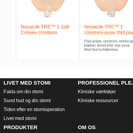
NovaLife TRE™ 1 Soft
NovaLife TRE™ 1
Convex Urostomi
Urostomi pose, flad pl
st
Flad plade, urostomi, ekstra ty
klæber, farvet eller klar pose.
Med fast hulstørrelse.
LIVET MED STOMI
PROFESSIONEL PLE
Fakta om din stomi
Kliniske værktøjer
Sund hud og din stomi
Kliniske ressourcer
Tiden efter en stomioperation
Livet med stomi
PRODUKTER
OM OS