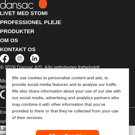
LIVET MED STOMI
PROFESSIONEL PLEJE
PRODUKTER
OM OS
KONTAKT OS
© 2026 Dansac A/S. Alle rettigheder forbeholdt.
We use cookies to personalise content and ads, to
Medicinsk udstyr, der sælges i EU, er mærket med et af
provide social media features and to analyse our traffic.
følgende symboler
We also share information about your use of our site with
our social media, advertising and analytics partners who
may combine it with other information that you’ve
provided to them or that they’ve collected from your use
Erklæring om copyright
Politik til beskyttelse af personlige
of their services.
oplysninger
Brug af cookies
Læs venligst brugsvejledningen inden brug for information
vedrørende brug, kontraindikationer, advarsler,