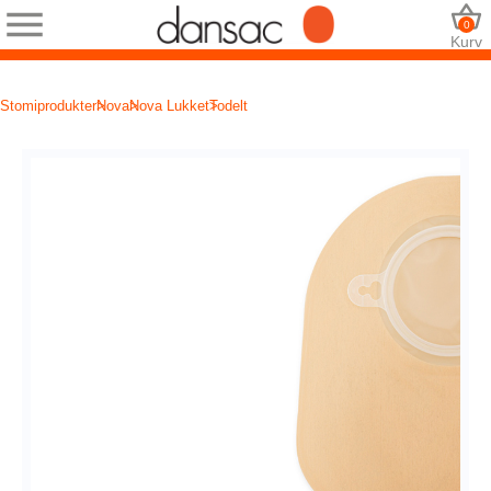
0
Kurv
Stomiprodukter
Nova
Nova Lukket
Todelt