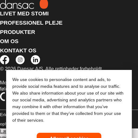
LIVET MED STOMI
PROFESSIONEL PLEJE
PRODUKTER
OM OS
KONTAKT OS
© 2026 Dansac A/S. Alle rettigheder forbeholdt.
We use cookies to personalise content and ads, to
Medicinsk udstyr, der sælges i EU, er mærket med et af
provide social media features and to analyse our traffic.
følgende symboler
We also share information about your use of our site with
our social media, advertising and analytics partners who
may combine it with other information that you’ve
provided to them or that they’ve collected from your use
Erklæring om copyright
Politik til beskyttelse af personlige
of their services.
oplysninger
Brug af cookies
Læs venligst brugsvejledningen inden brug for information
vedrørende brug, kontraindikationer, advarsler,