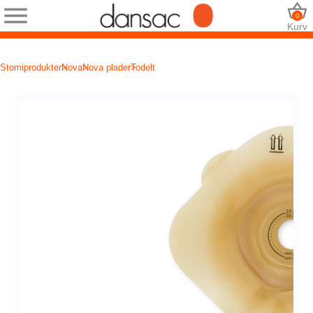
0
Kurv
Stomiprodukter
Nova
Nova plader
Todelt