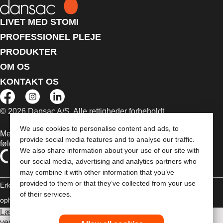
LIVET MED STOMI
PROFESSIONEL PLEJE
PRODUKTER
OM OS
KONTAKT OS
© 2026 Dansac A/S. Alle rettigheder forbeholdt.
We use cookies to personalise content and ads, to
Medicinsk udstyr, der sælges i EU, er mærket med et af
provide social media features and to analyse our traffic.
følgende symboler
We also share information about your use of our site with
our social media, advertising and analytics partners who
may combine it with other information that you’ve
provided to them or that they’ve collected from your use
Erklæring om copyright
Politik til beskyttelse af personlige
of their services.
oplysninger
Brug af cookies
Læs venligst brugsvejledningen inden brug for information
vedrørende brug, kontraindikationer, advarsler,