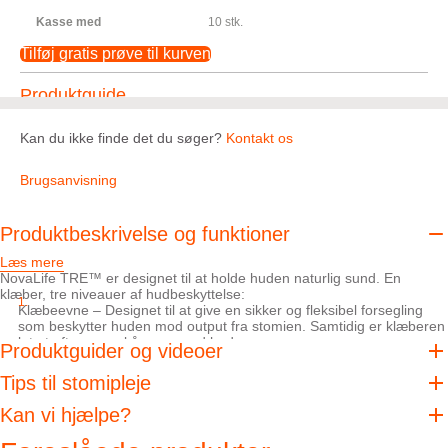
Kasse med
10 stk.
Tilføj gratis prøve til kurven
Produktguide
Kan du ikke finde det du søger?
Kontakt os
Brugsanvisning
Produktbeskrivelse og funktioner
Læs mere
NovaLife TRE™ er designet til at holde huden naturlig sund. En
klæber, tre niveauer af hudbeskyttelse:
Klæbeevne – Designet til at give en sikker og fleksibel forsegling
som beskytter huden mod output fra stomien. Samtidig er klæberen
let at aftage og skånsom mod huden.
Produktguider og videoer
Absorption – Hjælper med at absorbere fugtigheden og opretholde
hudens naturlige balance uden at den mister intern og ekstern
Tips til stomipleje
styrke.
Kan vi hjælpe?
pH-balance – Designet til at hjælpe med at håndtere
fordøjelsesenzymernes skadende effekt på huden.