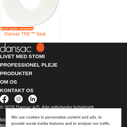
Bestil gratis vareprøve
Dansac TRE™ Seal
LIVET MED STOMI
PROFESSIONEL PLEJE
PRODUKTER
OM OS
KONTAKT OS
© 2026 Dansac A/S. Alle rettigheder forbeholdt.
We use cookies to personalise content and ads, to
Medicinsk udstyr, der sælges i EU, er mærket med et af
provide social media features and to analyse our traffic.
følgende symboler