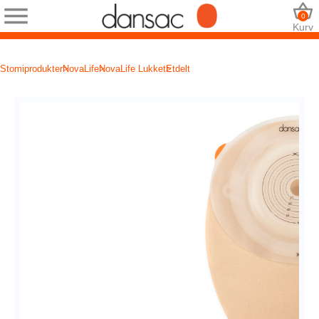
0
Kurv
Stomiprodukter
NovaLife
NovaLife Lukket
Etdelt