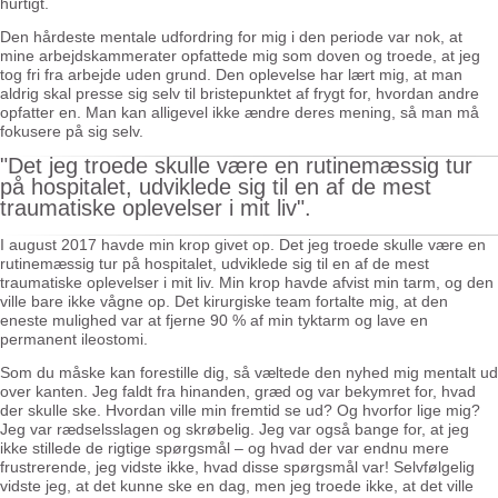
hurtigt.
Den hårdeste mentale udfordring for mig i den periode var nok, at
mine arbejdskammerater opfattede mig som doven og troede, at jeg
tog fri fra arbejde uden grund. Den oplevelse har lært mig, at man
aldrig skal presse sig selv til bristepunktet af frygt for, hvordan andre
opfatter en. Man kan alligevel ikke ændre deres mening, så man må
fokusere på sig selv.
"Det jeg troede skulle være en rutinemæssig tur
på hospitalet, udviklede sig til en af de mest
traumatiske oplevelser i mit liv".
I august 2017 havde min krop givet op. Det jeg troede skulle være en
rutinemæssig tur på hospitalet, udviklede sig til en af de mest
traumatiske oplevelser i mit liv. Min krop havde afvist min tarm, og den
ville bare ikke vågne op. Det kirurgiske team fortalte mig, at den
eneste mulighed var at fjerne 90 % af min tyktarm og lave en
permanent ileostomi.
Som du måske kan forestille dig, så væltede den nyhed mig mentalt ud
over kanten. Jeg faldt fra hinanden, græd og var bekymret for, hvad
der skulle ske. Hvordan ville min fremtid se ud? Og hvorfor lige mig?
Jeg var rædselsslagen og skrøbelig. Jeg var også bange for, at jeg
ikke stillede de rigtige spørgsmål – og hvad der var endnu mere
frustrerende, jeg vidste ikke, hvad disse spørgsmål var! Selvfølgelig
vidste jeg, at det kunne ske en dag, men jeg troede ikke, at det ville