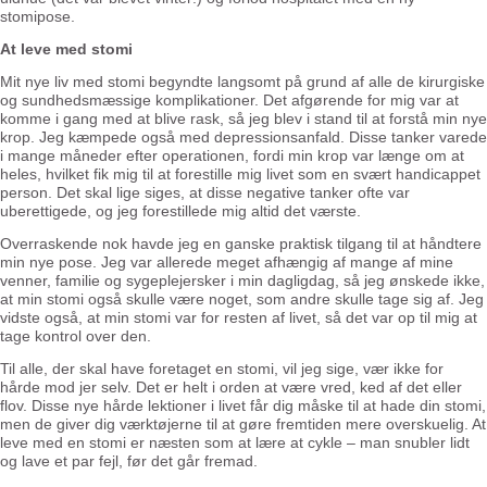
stomipose.
At leve med stomi
Mit nye liv med stomi begyndte langsomt på grund af alle de kirurgiske
og sundhedsmæssige komplikationer. Det afgørende for mig var at
komme i gang med at blive rask, så jeg blev i stand til at forstå min nye
krop. Jeg kæmpede også med depressionsanfald. Disse tanker varede
i mange måneder efter operationen, fordi min krop var længe om at
heles, hvilket fik mig til at forestille mig livet som en svært handicappet
person. Det skal lige siges, at disse negative tanker ofte var
uberettigede, og jeg forestillede mig altid det værste.
Overraskende nok havde jeg en ganske praktisk tilgang til at håndtere
min nye pose. Jeg var allerede meget afhængig af mange af mine
venner, familie og sygeplejersker i min dagligdag, så jeg ønskede ikke,
at min stomi også skulle være noget, som andre skulle tage sig af. Jeg
vidste også, at min stomi var for resten af livet, så det var op til mig at
tage kontrol over den.
Til alle, der skal have foretaget en stomi, vil jeg sige, vær ikke for
hårde mod jer selv. Det er helt i orden at være vred, ked af det eller
flov. Disse nye hårde lektioner i livet får dig måske til at hade din stomi,
men de giver dig værktøjerne til at gøre fremtiden mere overskuelig. At
leve med en stomi er næsten som at lære at cykle – man snubler lidt
og lave et par fejl, før det går fremad.