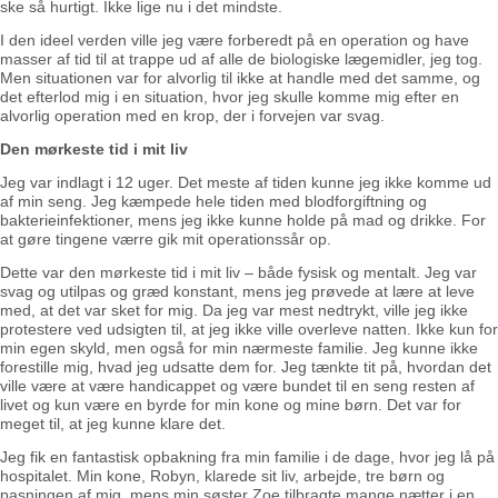
ske så hurtigt. Ikke lige nu i det mindste.
I den ideel verden ville jeg være forberedt på en operation og have
masser af tid til at trappe ud af alle de biologiske lægemidler, jeg tog.
Men situationen var for alvorlig til ikke at handle med det samme, og
det efterlod mig i en situation, hvor jeg skulle komme mig efter en
alvorlig operation med en krop, der i forvejen var svag.
Den mørkeste tid i mit liv
Jeg var indlagt i 12 uger. Det meste af tiden kunne jeg ikke komme ud
af min seng. Jeg kæmpede hele tiden med blodforgiftning og
bakterieinfektioner, mens jeg ikke kunne holde på mad og drikke. For
at gøre tingene værre gik mit operationssår op.
Dette var den mørkeste tid i mit liv – både fysisk og mentalt. Jeg var
svag og utilpas og græd konstant, mens jeg prøvede at lære at leve
med, at det var sket for mig. Da jeg var mest nedtrykt, ville jeg ikke
protestere ved udsigten til, at jeg ikke ville overleve natten. Ikke kun for
min egen skyld, men også for min nærmeste familie. Jeg kunne ikke
forestille mig, hvad jeg udsatte dem for. Jeg tænkte tit på, hvordan det
ville være at være handicappet og være bundet til en seng resten af
livet og kun være en byrde for min kone og mine børn. Det var for
meget til, at jeg kunne klare det.
Jeg fik en fantastisk opbakning fra min familie i de dage, hvor jeg lå på
hospitalet. Min kone, Robyn, klarede sit liv, arbejde, tre børn og
pasningen af mig, mens min søster Zoe tilbragte mange nætter i en