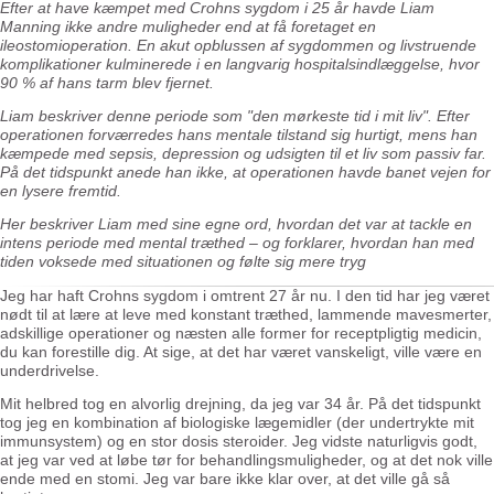
Efter at have kæmpet med Crohns sygdom i 25 år havde Liam
Manning ikke andre muligheder end at få foretaget en
ileostomioperation. En akut opblussen af sygdommen og livstruende
komplikationer kulminerede i en langvarig hospitalsindlæggelse, hvor
90 % af hans tarm blev fjernet.
Liam beskriver denne periode som "den mørkeste tid i mit liv". Efter
operationen forværredes hans mentale tilstand sig hurtigt, mens han
kæmpede med sepsis, depression og udsigten til et liv som passiv far.
På det tidspunkt anede han ikke, at operationen havde banet vejen for
en lysere fremtid.
Her beskriver Liam med sine egne ord, hvordan det var at tackle en
intens periode med mental træthed – og forklarer, hvordan han med
tiden voksede med situationen og følte sig mere tryg
Jeg har haft Crohns sygdom i omtrent 27 år nu. I den tid har jeg været
nødt til at lære at leve med konstant træthed, lammende mavesmerter,
adskillige operationer og næsten alle former for receptpligtig medicin,
du kan forestille dig. At sige, at det har været vanskeligt, ville være en
underdrivelse.
Mit helbred tog en alvorlig drejning, da jeg var 34 år. På det tidspunkt
tog jeg en kombination af biologiske lægemidler (der undertrykte mit
immunsystem) og en stor dosis steroider. Jeg vidste naturligvis godt,
at jeg var ved at løbe tør for behandlingsmuligheder, og at det nok ville
ende med en stomi. Jeg var bare ikke klar over, at det ville gå så