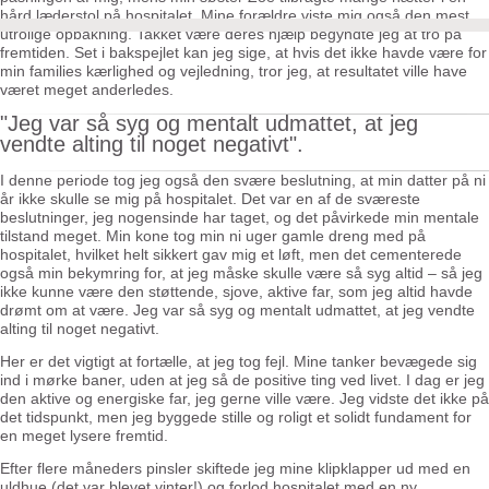
hård læderstol på hospitalet. Mine forældre viste mig også den mest
utrolige opbakning. Takket være deres hjælp begyndte jeg at tro på
fremtiden. Set i bakspejlet kan jeg sige, at hvis det ikke havde være for
min families kærlighed og vejledning, tror jeg, at resultatet ville have
været meget anderledes.
"Jeg var så syg og mentalt udmattet, at jeg
vendte alting til noget negativt".
I denne periode tog jeg også den svære beslutning, at min datter på ni
år ikke skulle se mig på hospitalet. Det var en af de sværeste
beslutninger, jeg nogensinde har taget, og det påvirkede min mentale
tilstand meget. Min kone tog min ni uger gamle dreng med på
hospitalet, hvilket helt sikkert gav mig et løft, men det cementerede
også min bekymring for, at jeg måske skulle være så syg altid – så jeg
ikke kunne være den støttende, sjove, aktive far, som jeg altid havde
drømt om at være. Jeg var så syg og mentalt udmattet, at jeg vendte
alting til noget negativt.
Her er det vigtigt at fortælle, at jeg tog fejl. Mine tanker bevægede sig
ind i mørke baner, uden at jeg så de positive ting ved livet. I dag er jeg
den aktive og energiske far, jeg gerne ville være. Jeg vidste det ikke på
det tidspunkt, men jeg byggede stille og roligt et solidt fundament for
en meget lysere fremtid.
Efter flere måneders pinsler skiftede jeg mine klipklapper ud med en
uldhue (det var blevet vinter!) og forlod hospitalet med en ny