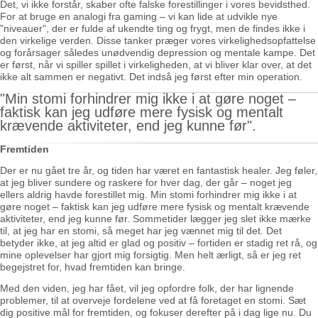
Det, vi ikke forstår, skaber ofte falske forestillinger i vores bevidsthed.
For at bruge en analogi fra gaming – vi kan lide at udvikle nye
"niveauer", der er fulde af ukendte ting og frygt, men de findes ikke i
den virkelige verden. Disse tanker præger vores virkelighedsopfattelse
og forårsager således unødvendig depression og mentale kampe. Det
er først, når vi spiller spillet i virkeligheden, at vi bliver klar over, at det
ikke alt sammen er negativt. Det indså jeg først efter min operation.
"Min stomi forhindrer mig ikke i at gøre noget –
faktisk kan jeg udføre mere fysisk og mentalt
krævende aktiviteter, end jeg kunne før".
Fremtiden
Der er nu gået tre år, og tiden har været en fantastisk healer. Jeg føler,
at jeg bliver sundere og raskere for hver dag, der går – noget jeg
ellers aldrig havde forestillet mig. Min stomi forhindrer mig ikke i at
gøre noget – faktisk kan jeg udføre mere fysisk og mentalt krævende
aktiviteter, end jeg kunne før. Sommetider lægger jeg slet ikke mærke
til, at jeg har en stomi, så meget har jeg vænnet mig til det. Det
betyder ikke, at jeg altid er glad og positiv – fortiden er stadig ret rå, og
mine oplevelser har gjort mig forsigtig. Men helt ærligt, så er jeg ret
begejstret for, hvad fremtiden kan bringe.
Med den viden, jeg har fået, vil jeg opfordre folk, der har lignende
problemer, til at overveje fordelene ved at få foretaget en stomi. Sæt
dig positive mål for fremtiden, og fokuser derefter på i dag lige nu. Du