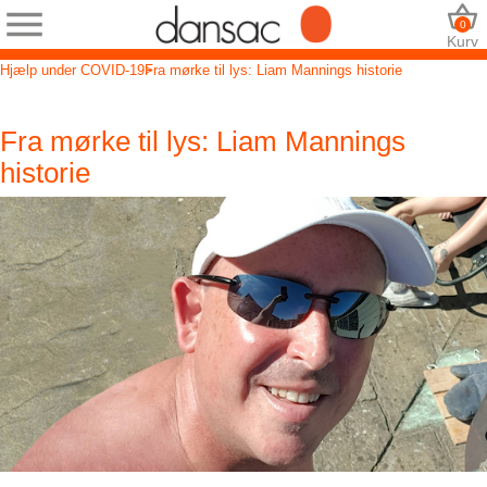
0
Kurv
Hjælp under COVID-19
Fra mørke til lys: Liam Mannings historie
Fra mørke til lys: Liam Mannings
historie