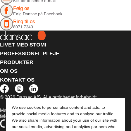
Klik for at sende e-mail
Følg os
Følg Dansac på Facebook
Ring til os
8071 7240
LIVET MED STOMI
PROFESSIONEL PLEJE
PRODUKTER
OM OS
KONTAKT OS
© 2026 Dansac A/S. Alle rettigheder forbeholdt.
We use cookies to personalise content and ads, to
Medicinsk udstyr, der sælges i EU, er mærket med et af
provide social media features and to analyse our traffic.
følgende symboler
We also share information about your use of our site with
our social media, advertising and analytics partners who