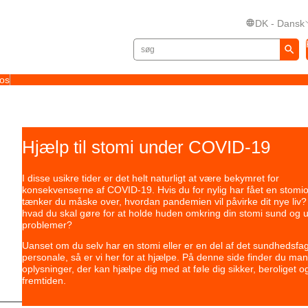
DK - Dansk
 os
Hjælp til stomi under COVID-19
I disse usikre tider er det helt naturligt at være bekymret for
konsekvenserne af COVID-19. Hvis du for nylig har fået en stomio
tænker du måske over, hvordan pandemien vil påvirke dit nye liv? 
hvad du skal gøre for at holde huden omkring din stomi sund og 
problemer?
Uanset om du selv har en stomi eller er en del af det sundhedsfag
personale, så er vi her for at hjælpe. På denne side finder du man
oplysninger, der kan hjælpe dig med at føle dig sikker, beroliget og 
fremtiden.