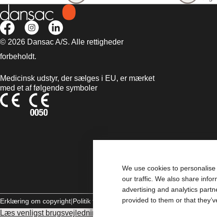
© 2026 Dansac A/S. Alle rettigheder
forbeholdt.
Medicinsk udstyr, der sælges i EU, er mærket
med et af følgende symboler
We use cookies to personalise 
our traffic. We also share info
advertising and analytics part
provided to them or that they’v
Erklæring om copyright
Politik til beskyttelse af personlige oplysninger
Læs venligst brugsvejledningen inden brug for information vedrø