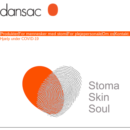
Produkter
For mennesker med stomi
For plejepersonale
Om os
Kontakt
Hjælp under COVID-19