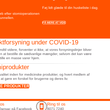
Føj lidt glæde til din huskeliste i dag.
løb efter stomioperationen
tunnellen.
FÅ MERE AT VIDE
ktforsyning under COVID-19
il videre, forventer vi ikke, at vores forsyningslinjer bliver
kun at bestille de sædvanlige mængder, selvom det kan være
stille en masse varer hjem.
iprodukter
kvalitet inden for medicinske produkter, og hvert medlem af
at gøre en forskel for brugerne og deres liv.
LE PRODUKTER
 os
Ring til os
Dansac på Facebook
8071 7240