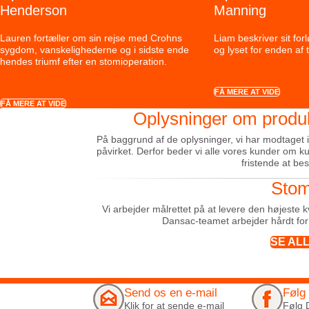
Henderson
Manning
Lauren fortæller om sin rejse med Crohns
Liam beskriver sit for
sygdom, vanskelighederne og i sidste ende
og lyset for enden af 
hendes triumf efter en stomioperation.
FÅ MERE AT VIDE
FÅ MERE AT VIDE
Oplysninger om produ
På baggrund af de oplysninger, vi har modtaget indt
påvirket. Derfor beder vi alle vores kunder om 
fristende at be
Stom
Vi arbejder målrettet på at levere den højeste 
Dansac-teamet arbejder hårdt for 
SE AL
Send os en e-mail
Følg
Klik for at sende e-mail
Følg 