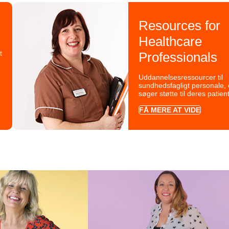
Resources for
Healthcare
t
Professionals
Uddannelsesressourcer til
sundhedsfagligt personale, 
søger støtte til deres patient
FÅ MERE AT VIDE