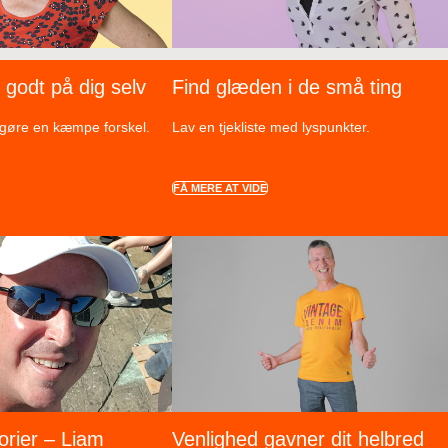
e godt på dig selv
Find glæden i de små ting
 gøre en kæmpe forskel.
Lav en tjekliste med lyspunkter.
FÅ MERE AT VIDE
orier – Liam
Venlighed gavner dit helbred