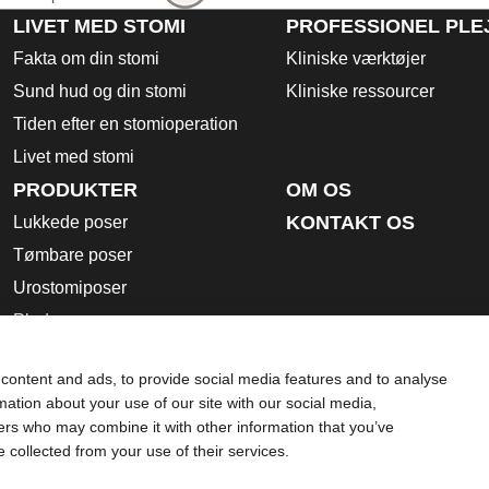
LIVET MED STOMI
PROFESSIONEL PLE
Fakta om din stomi
Kliniske værktøjer
Sund hud og din stomi
Kliniske ressourcer
Tiden efter en stomioperation
Livet med stomi
PRODUKTER
OM OS
KONTAKT OS
Lukkede poser
Tømbare poser
Urostomiposer
Plader
Tilbehørsprodukter
content and ads, to provide social media features and to analyse
Brugsanvisning
rmation about your use of our site with our social media,
Sikkerhedsdatablade
ners who may combine it with other information that you’ve
e collected from your use of their services.
Brug af cookies
rende brug, kontraindikationer, advarsler, sikkerhedsforanstalt