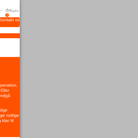
Kurv
0
Kontakt os
peration,
Eller
undgå
lige
ge nyttige
klar til