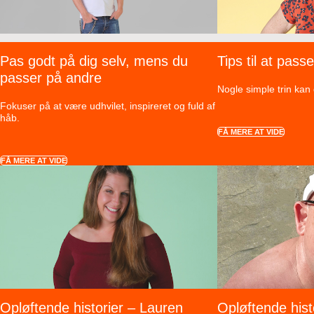
Pas godt på dig selv, mens du
Tips til at pass
passer på andre
Nogle simple trin kan
Fokuser på at være udhvilet, inspireret og fuld af
håb.
FÅ MERE AT VIDE
FÅ MERE AT VIDE
Opløftende historier – Lauren
Opløftende hist