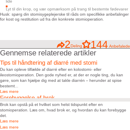
lide
Lyt til din krop, og vær opmærksom på trang til bestemte fødevarer
Husk: spørg din stomisygeplejerske til råds om specifikke anbefalinger
for kost og restitution ud fra din konkrete stomioperation.
2
144
Deling
Anbefalede
Gennemse relaterede artikler
Tips til håndtering af diarré med stomi
Du kan opleve tilfælde af diarré efter en kolostomi- eller
ileostomioperation. Den gode nyhed er, at der er nogle ting, du kan
gøre, som kan hjælpe dig med at takle diarrén – herunder at spise
bestemt...
Læs mere
Forebyggelse af brok
Brok kan opstå på et hvilket som helst tidspunkt efter en
stomioperation. Læs om, hvad brok er, og hvordan du kan forebygge
det.
Læs mere
Læs mere