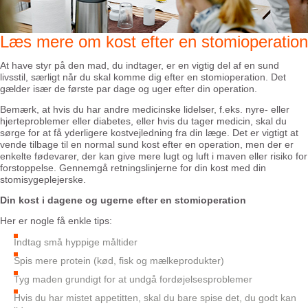
Læs mere om kost efter en stomioperation
At have styr på den mad, du indtager, er en vigtig del af en sund
livsstil, særligt når du skal komme dig efter en stomioperation. Det
gælder især de første par dage og uger efter din operation.
Bemærk, at hvis du har andre medicinske lidelser, f.eks. nyre- eller
hjerteproblemer eller diabetes, eller hvis du tager medicin, skal du
sørge for at få yderligere kostvejledning fra din læge. Det er vigtigt at
vende tilbage til en normal sund kost efter en operation, men der er
enkelte fødevarer, der kan give mere lugt og luft i maven eller risiko for
forstoppelse. Gennemgå retningslinjerne for din kost med din
stomisygeplejerske.
Din kost i dagene og ugerne efter en stomioperation
Her er nogle få enkle tips:
Indtag små hyppige måltider
Spis mere protein (kød, fisk og mælkeprodukter)
Tyg maden grundigt for at undgå fordøjelsesproblemer
Hvis du har mistet appetitten, skal du bare spise det, du godt kan