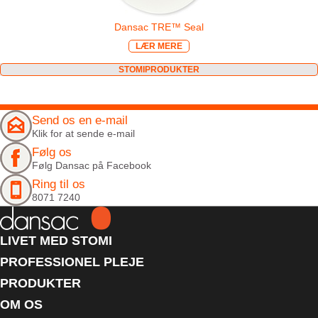
Dansac TRE™ Seal
LÆR MERE
STOMIPRODUKTER
Send os en e-mail
Klik for at sende e-mail
Følg os
Følg Dansac på Facebook
Ring til os
8071 7240
LIVET MED STOMI
PROFESSIONEL PLEJE
PRODUKTER
OM OS