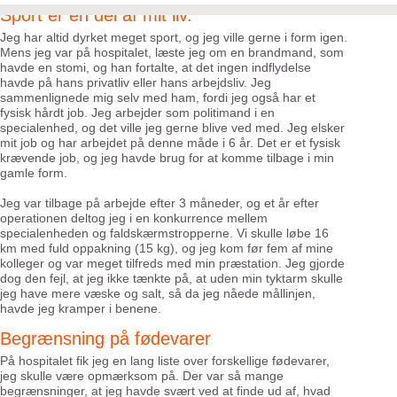
Sport er en del af mit liv.
Jeg har altid dyrket meget sport, og jeg ville gerne i form igen.
Mens jeg var på hospitalet, læste jeg om en brandmand, som
havde en stomi, og han fortalte, at det ingen indflydelse
havde på hans privatliv eller hans arbejdsliv. Jeg
sammenlignede mig selv med ham, fordi jeg også har et
fysisk hårdt job. Jeg arbejder som politimand i en
specialenhed, og det ville jeg gerne blive ved med. Jeg elsker
mit job og har arbejdet på denne måde i 6 år. Det er et fysisk
krævende job, og jeg havde brug for at komme tilbage i min
gamle form.
Jeg var tilbage på arbejde efter 3 måneder, og et år efter
operationen deltog jeg i en konkurrence mellem
specialenheden og faldskærmstropperne. Vi skulle løbe 16
km med fuld oppakning (15 kg), og jeg kom før fem af mine
kolleger og var meget tilfreds med min præstation. Jeg gjorde
dog den fejl, at jeg ikke tænkte på, at uden min tyktarm skulle
jeg have mere væske og salt, så da jeg nåede mållinjen,
havde jeg kramper i benene.
Begrænsning på fødevarer
På hospitalet fik jeg en lang liste over forskellige fødevarer,
jeg skulle være opmærksom på. Der var så mange
begrænsninger, at jeg havde svært ved at finde ud af, hvad