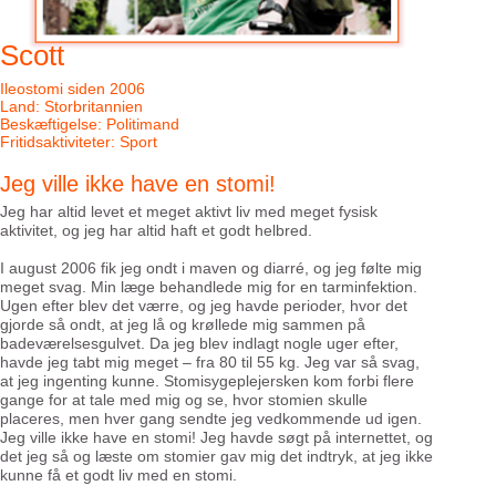
17
/
17
Scott
Ileostomi siden 2006
Land: Storbritannien
Beskæftigelse: Politimand
Fritidsaktiviteter: Sport
Jeg ville ikke have en stomi!
Jeg har altid levet et meget aktivt liv med meget fysisk
aktivitet, og jeg har altid haft et godt helbred.
I august 2006 fik jeg ondt i maven og diarré, og jeg følte mig
meget svag. Min læge behandlede mig for en tarminfektion.
Ugen efter blev det værre, og jeg havde perioder, hvor det
gjorde så ondt, at jeg lå og krøllede mig sammen på
badeværelsesgulvet. Da jeg blev indlagt nogle uger efter,
havde jeg tabt mig meget – fra 80 til 55 kg. Jeg var så svag,
at jeg ingenting kunne. Stomisygeplejersken kom forbi flere
gange for at tale med mig og se, hvor stomien skulle
placeres, men hver gang sendte jeg vedkommende ud igen.
Jeg ville ikke have en stomi! Jeg havde søgt på internettet, og
det jeg så og læste om stomier gav mig det indtryk, at jeg ikke
kunne få et godt liv med en stomi.