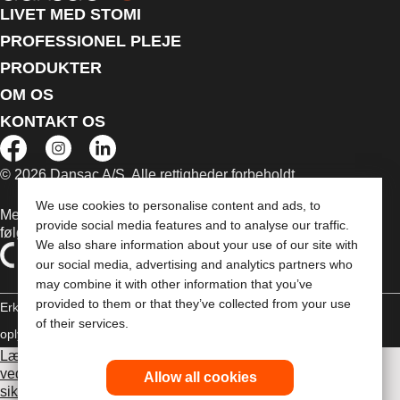
LIVET MED STOMI
PROFESSIONEL PLEJE
PRODUKTER
OM OS
KONTAKT OS
© 2026 Dansac A/S. Alle rettigheder forbeholdt.
We use cookies to personalise content and ads, to
Medicinsk udstyr, der sælges i EU, er mærket med et af
provide social media features and to analyse our traffic.
følgende symboler
We also share information about your use of our site with
our social media, advertising and analytics partners who
may combine it with other information that you’ve
provided to them or that they’ve collected from your use
Erklæring om copyright
Politik til beskyttelse af personlige
of their services.
oplysninger
Brug af cookies
Læs venligst brugsvejledningen inden brug for information
vedrørende brug, kontraindikationer, advarsler,
Allow all cookies
sikkerhedsforanstaltninger og instruktioner.