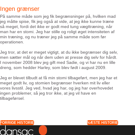
Ingen grænser
På samme måde som jeg fik begrænsninger på, hvilken mad
jeg måtte spise, fik jeg også at vide, at jeg ikke kunne træne
så meget, fordi det ikke er godt med tung vægttræning, når
man har en stomi. Jeg har stille og roligt øget intensiteten af
min træning, og nu træner jeg på samme måde som før
operationen.
Jeg tror, at det er meget vigtigt, at du ikke begrænser dig selv,
men sætter mål og når dem uden at presse dig selv for hårdt.
I november 2008 blev jeg gift med Sadie, og vi har nu en lille
dreng, som hedder Harley, som blev født i august 2009.
Jeg er blevet tilbudt at få min stomi tilbageført, men jeg har et
meget godt liv, og stomien begrænser hverken mit liv eller
vores livsstil. Jeg ved, hvad jeg har, og jeg har overhovedet
ingen problemer, så jeg tror ikke, at jeg vil have en
tilbageførsel.
FORRIGE HISTORIE
NÆSTE HISTORIE