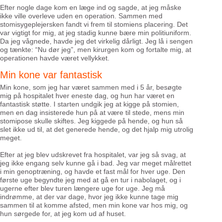
Efter nogle dage kom en læge ind og sagde, at jeg måske
ikke ville overleve uden en operation. Sammen med
stomisygeplejersken fandt vi frem til stomiens placering. Det
var vigtigt for mig, at jeg stadig kunne bære min politiuniform.
Da jeg vågnede, havde jeg det virkelig dårligt. Jeg lå i sengen
og tænkte: “Nu dør jeg”, men kirurgen kom og fortalte mig, at
operationen havde været vellykket.
Min kone var fantastisk
Min kone, som jeg har været sammen med i 5 år, besøgte
mig på hospitalet hver eneste dag, og hun har været en
fantastisk støtte. I starten undgik jeg at kigge på stomien,
men en dag insisterede hun på at være til stede, mens min
stomipose skulle skiftes. Jeg kiggede på hende, og hun så
slet ikke ud til, at det generede hende, og det hjalp mig utrolig
meget.
Efter at jeg blev udskrevet fra hospitalet, var jeg så svag, at
jeg ikke engang selv kunne gå i bad. Jeg var meget målrettet
i min genoptræning, og havde et fast mål for hver uge. Den
første uge begyndte jeg med at gå en tur i nabolaget, og i
ugerne efter blev turen længere uge for uge. Jeg må
indrømme, at der var dage, hvor jeg ikke kunne tage mig
sammen til at komme afsted, men min kone var hos mig, og
hun sørgede for, at jeg kom ud af huset.