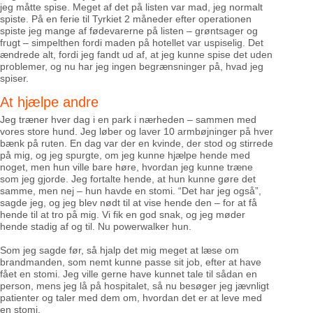
jeg måtte spise. Meget af det på listen var mad, jeg normalt
spiste. På en ferie til Tyrkiet 2 måneder efter operationen
spiste jeg mange af fødevarerne på listen – grøntsager og
frugt – simpelthen fordi maden på hotellet var uspiselig. Det
ændrede alt, fordi jeg fandt ud af, at jeg kunne spise det uden
problemer, og nu har jeg ingen begrænsninger på, hvad jeg
spiser.
At hjælpe andre
Jeg træner hver dag i en park i nærheden – sammen med
vores store hund. Jeg løber og laver 10 armbøjninger på hver
bænk på ruten. En dag var der en kvinde, der stod og stirrede
på mig, og jeg spurgte, om jeg kunne hjælpe hende med
noget, men hun ville bare høre, hvordan jeg kunne træne
som jeg gjorde. Jeg fortalte hende, at hun kunne gøre det
samme, men nej – hun havde en stomi. “Det har jeg også”,
sagde jeg, og jeg blev nødt til at vise hende den – for at få
hende til at tro på mig. Vi fik en god snak, og jeg møder
hende stadig af og til. Nu powerwalker hun.
Som jeg sagde før, så hjalp det mig meget at læse om
brandmanden, som nemt kunne passe sit job, efter at have
fået en stomi. Jeg ville gerne have kunnet tale til sådan en
person, mens jeg lå på hospitalet, så nu besøger jeg jævnligt
patienter og taler med dem om, hvordan det er at leve med
en stomi.