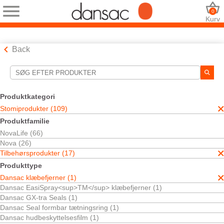
0
Kurv
Back
Søgeværktøjer
Dine valg:
Produktkategori
Stomiprodukter
Stomiprodukter (109)
Tilbehørsprodukter
Produktfamilie
Dansac klæbefjerner
NovaLife (66)
Hudpleje og klæbefjerner
Nova (26)
Dit valg matchede
1
resultater
Tilbehørsprodukter (17)
Sortér efter:
Produkttype
Dansac klæbefjerner (1)
Dansac EasiSpray<sup>TM</sup> klæbefjerner (1)
Dansac GX-tra Seals (1)
Dansac Seal formbar tætningsring (1)
Dansac hudbeskyttelsesfilm (1)