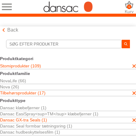
0
Kurv
Back
Søgeværktøjer
Dine valg:
Produktkategori
Stomiprodukter
Stomiprodukter (109)
Tilbehørsprodukter
Produktfamilie
Dansac GX-tra Seals
NovaLife (66)
Dit valg matchede
1
resultater
Nova (26)
Sortér efter:
Tilbehørsprodukter (17)
Produkttype
Dansac klæbefjerner (1)
Dansac EasiSpray<sup>TM</sup> klæbefjerner (1)
Dansac GX-tra Seals (1)
Dansac Seal formbar tætningsring (1)
Dansac hudbeskyttelsesfilm (1)