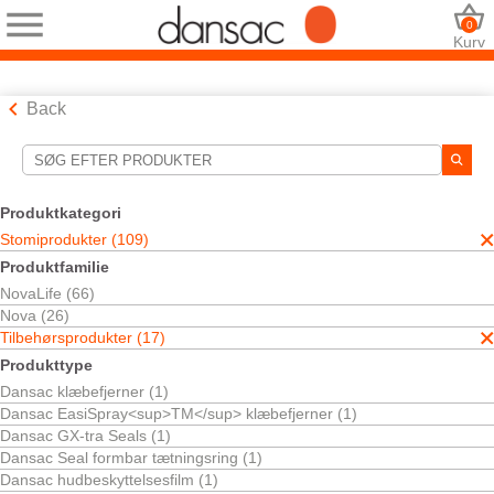
0
Kurv
Back
Søgeværktøjer
Dine valg:
Produktkategori
Stomiprodukter
Stomiprodukter (109)
Tilbehørsprodukter
Produktfamilie
Irrigation
NovaLife (66)
Øvrige tilbehørsprodukter
Nova (26)
Dit valg matchede
1
resultater
Tilbehørsprodukter (17)
Sortér efter:
Produkttype
Dansac klæbefjerner (1)
Dansac EasiSpray<sup>TM</sup> klæbefjerner (1)
Dansac GX-tra Seals (1)
Dansac Seal formbar tætningsring (1)
Dansac hudbeskyttelsesfilm (1)