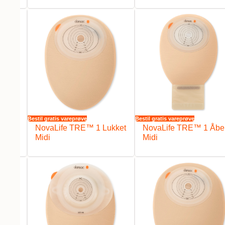
Bestil gratis vareprøve
Bestil gratis vareprøve
ukket
NovaLife TRE™ 1 Lukket
NovaLife TRE™ 1 Åbe
Midi
Midi