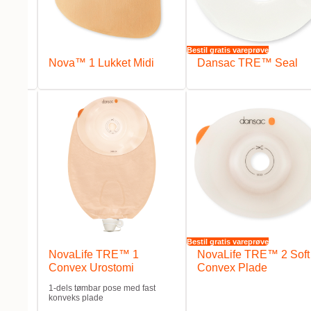
Bestil gratis vareprøve
xi
Nova™ 1 Lukket Midi
Dansac TRE™ Seal
Bestil gratis vareprøve
oft
NovaLife TRE™ 1
NovaLife TRE™ 2 Soft
Convex Urostomi
Convex Plade
1-dels tømbar pose med fast
konveks plade