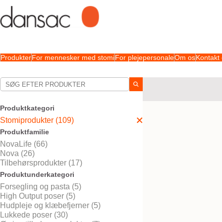
Produkter
For mennesker med stomi
For plejepersonale
Om os
Kontakt
Dine valg:
Stomiprodukter
Produktkategori
Dit valg matchede
109
re
Stomiprodukter (109)
Produktfamilie
NovaLife (66)
Nova (26)
Tilbehørsprodukter (17)
Produktunderkategori
Forsegling og pasta (5)
High Output poser (5)
Hudpleje og klæbefjerner (5)
Lukkede poser (30)