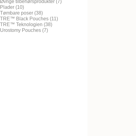
Øvrige tilbehørsprodukter (7)
Plader (10)
Tømbare poser (38)
TRE™ Black Pouches (11)
TRE™ Teknologien (38)
Nova™ 1 Lukket Ma
Urostomy Pouches (7)
NovaLife TRE™ 1 S
Convex Urostomi