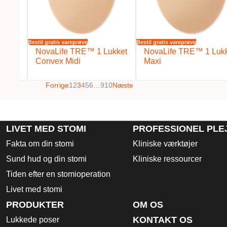
Bestil gratis vareprøve
Bestil gratis vareprøve
Åben
NovaLife TRE™ 1 Lukket
NovaLife TRE™ 1 Luk
Convex Midi
Maxi
Forrige
1
2
3
4
5
6
…
9
10
Næste
LIVET MED STOMI
PROFESSIONEL PLE
Fakta om din stomi
Kliniske værktøjer
Sund hud og din stomi
Kliniske ressourcer
Tiden efter en stomioperation
Livet med stomi
PRODUKTER
OM OS
KONTAKT OS
Lukkede poser