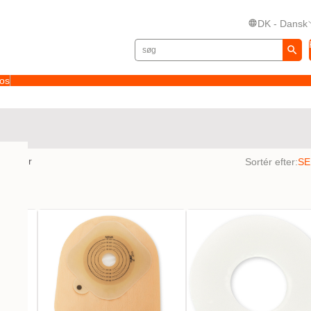
DK - Dansk
 os
sultater
Sortér efter: