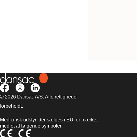
Bestil gratis vareprøve
NovaLife TRE™ 1 
Convex Mini
© 2026 Dansac A/S. Alle rettigheder
forbeholdt.
Medicinsk udstyr, der sælges i EU, er mærket
med et af følgende symboler