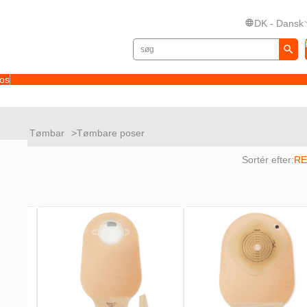
DK - Dansk
 os
Nova Tømbar
Tømbare poser
ltater
Sortér efter: