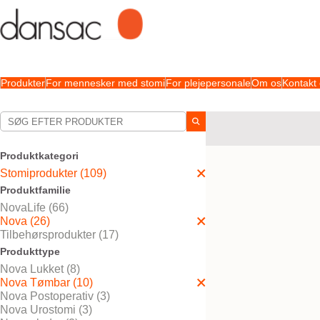
Produkter
For mennesker med stomi
For plejepersonale
Om os
Kontakt
Dine valg:
Stomiprodukter
Nova
Produktkategori
Dit valg matchede
10
resu
Stomiprodukter (109)
Produktfamilie
NovaLife (66)
Nova (26)
Tilbehørsprodukter (17)
Produkttype
Nova Lukket (8)
Nova Tømbar (10)
Nova Postoperativ (3)
Nova Urostomi (3)