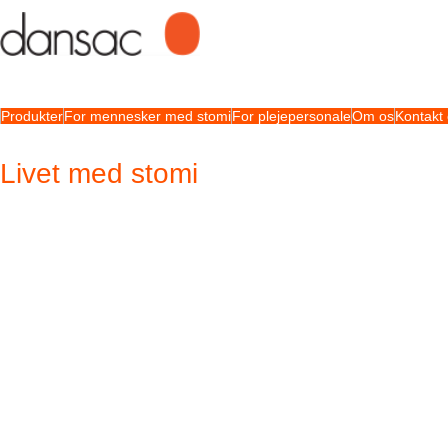
Produkter
For mennesker med stomi
For plejepersonale
Om os
Kontakt
Livet med stomi