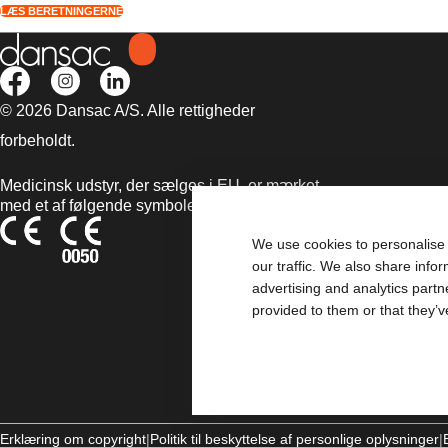
LÆS BERETNINGERNE
© 2026 Dansac A/S. Alle rettigheder
forbeholdt.
Medicinsk udstyr, der sælges i EU, er mærket
med et af følgende symboler
We use cookies to personalise 
our traffic. We also share info
advertising and analytics part
provided to them or that they’v
Erklæring om copyright
Politik til beskyttelse af personlige oplysninger