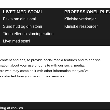
LIVET MED STOMI
PROFESSIONEL PLE
Fakta om din stomi
Kliniske værktøjer
Sund hud og din stomi
Kliniske ressourcer
Tiden efter en stomioperation
Livet med stomi
PRODUKTER
OM OS
KONTAKT OS
Lukkede poser
content and ads, to provide social media features and to analyse
Tømbare poser
rmation about your use of our site with our social media,
Urostomiposer
ners who may combine it with other information that you’ve
e collected from your use of their services.
Plader
Tilbehørsprodukter
Brugsanvisning
Sikkerhedsdatablade
Brug af cookies