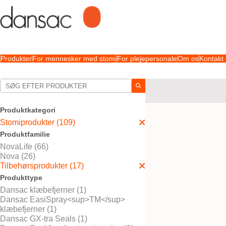
Produkter
For mennesker med stomi
For plejepersonale
Om os
Kontakt
Dine valg:
Stomiprodukter
Tilbeh
Produktkategori
Dit valg matchede
1
resul
Stomiprodukter (109)
Produktfamilie
NovaLife (66)
Nova (26)
Tilbehørsprodukter (17)
Produkttype
Dansac klæbefjerner (1)
Dansac EasiSpray<sup>TM</sup>
klæbefjerner (1)
Dansac GX-tra Seals (1)