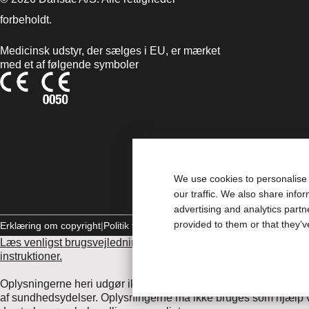
forbeholdt.
Medicinsk udstyr, der sælges i EU, er mærket
med et af følgende symboler
We use cookies to personalise 
our traffic. We also share info
advertising and analytics part
provided to them or that they’v
Erklæring om copyright
Politik til beskyttelse af personlige oplysninger
Læs venligst brugsvejledningen inden brug for information vedrø
instruktioner.
Oplysningerne heri udgør ikke lægehjælp, og de er ikke beregne
af sundhedsydelser. Oplysningerne må ikke bruges som hjælp ve