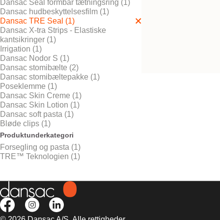
Dansac Seal formbar tætningsring (1)
Dansac hudbeskyttelsesfilm (1)
Dansac TRE Seal (1)
Dansac X-tra Strips - Elastiske
Bestil gratis vareprøve
kantsikringer (1)
Dansac TRE™ Sea
Irrigation (1)
Dansac Nodor S (1)
Dansac stomibælte (2)
Dansac stomibæltepakke (1)
Poseklemme (1)
Dansac Skin Creme (1)
Dansac Skin Lotion (1)
Dansac soft pasta (1)
Bløde clips (1)
Produktunderkategori
Forsegling og pasta (1)
TRE™ Teknologien (1)
© 2026 Dansac A/S. Alle rettigheder