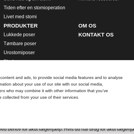
Tiden efter en stomioperation
Livet med stomi
PRODUKTER
OM OS
KONTAKT OS
Lukkede poser
Tømbare poser
Urostomiposer
Plader
Tilbehørsprodukter
content and ads, to provide social media features and to analyse
Brugsanvisning
rmation about your use of our site with our social media,
Sikkerhedsdatablade
ners who may combine it with other information that you’ve
e collected from your use of their services.
Brug af cookies
rende brug, kontraindikationer, advarsler, sikkerhedsforanstalt
t som erstatning for rådgivning fra din egen læge eller andre 
d behov for akut lægehjælp. Hvis du har brug for akut lægehjæ