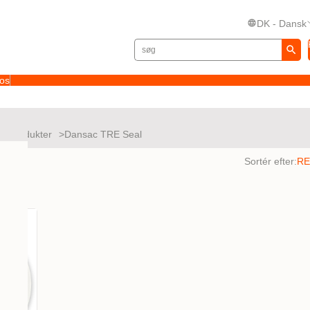
DK - Dansk
 os
ørsprodukter
Dansac TRE Seal
tater
Sortér efter: