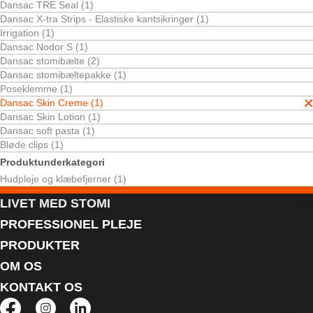
Dansac TRE Seal (1)
Dansac X-tra Strips - Elastiske kantsikringer (1)
Irrigation (1)
Dansac Nodor S (1)
Dansac stomibælte (2)
Dansac stomibæltepakke (1)
Poseklemme (1)
Dansac Skin Creme (1)
Dansac Skin Creme
Dansac Skin Lotion (1)
Dansac soft pasta (1)
Bløde clips (1)
Produktunderkategori
Hudpleje og klæbefjerner (1)
LIVET MED STOMI
PROFESSIONEL PLEJE
PRODUKTER
OM OS
KONTAKT OS