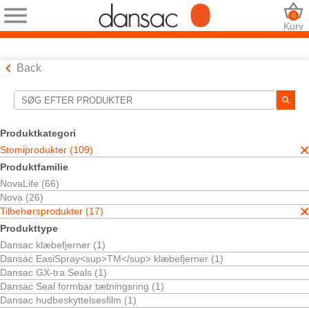
0
Kurv
Back
Søgeværktøjer
Dine valg:
Produktkategori
Stomiprodukter
Stomiprodukter (109)
Tilbehørsprodukter
Produktfamilie
Dansac Skin Creme
NovaLife (66)
Dit valg matchede
1
resultater
Nova (26)
Sortér efter:
Tilbehørsprodukter (17)
Produkttype
Dansac klæbefjerner (1)
Dansac EasiSpray<sup>TM</sup> klæbefjerner (1)
Dansac GX-tra Seals (1)
Dansac Seal formbar tætningsring (1)
Dansac hudbeskyttelsesfilm (1)