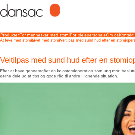
Produkter
For mennesker med stomi
For plejepersonale
Om os
Kontakt
At leve med stomi
Livet med stomi
Veltilpas med sund hud efter en stomiopera
Veltilpas med sund hud efter en stomio
Efter at have gennemgået
en
kolostomioperation som ung mor
,
b
eslut
gerne dele ud af tips og gode råd til andre i lignende situation
.