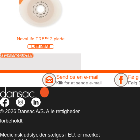
NovaLife TRE™ 2 plade
LÆR MERE
STOMIPRODUKTER
Send os en e-mail
Følg
Klik for at sende e-mail
Følg 
© 2026 Dansac A/S. Alle rettigheder
forbeholdt.
Medicinsk udstyr, der sælges i EU, er mærket