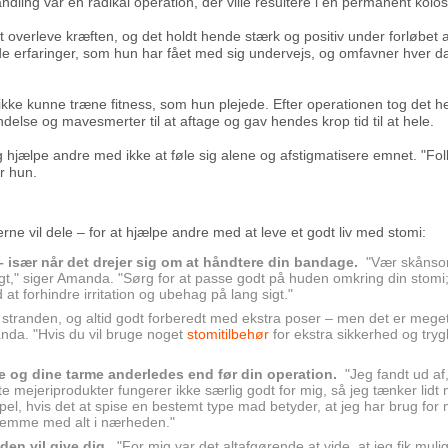
ndling var en radikal operation, der ville resultere i en permanent kolo
verleve kræften, og det holdt hende stærk og positiv under forløbet at
de erfaringer, som hun har fået med sig undervejs, og omfavner hver d
ikke kunne træne fitness, som hun plejede. Efter operationen tog det h
delse og mavesmerter til at aftage og gav hendes krop tid til at hele.
 hjælpe andre med ikke at føle sig alene og afstigmatisere emnet. "Folk
er hun.
e vil dele – for at hjælpe andre med at leve et godt liv med stomi:
 – især når det drejer sig om at håndtere din bandage.
"Vær skånso
igt," siger Amanda. "Sørg for at passe godt på huden omkring din stomi
at forhindre irritation og ubehag på lang sigt."
å stranden, og altid godt forberedt med ekstra poser – men det er mege
anda. "Hvis du vil bruge noget
stomitilbehør
for ekstra sikkerhed og try
 og dine tarme anderledes end før din operation.
"Jeg fandt ud af,
 mejeriprodukter fungerer ikke særlig godt for mig, så jeg tænker lidt 
l, hvis det at spise en bestemt type mad betyder, at jeg har brug for me
 hjemme med alt i nærheden."
en vil give dig.
"For mig var det altafgørende at vide, at jeg fik muli