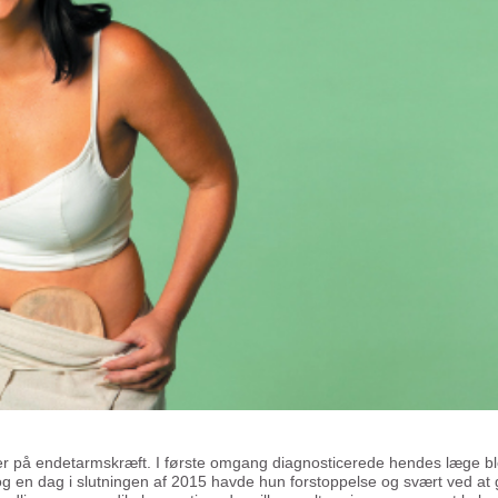
r på endetarmskræft. I første omgang diagnosticerede hendes læge bl
en dag i slutningen af 2015 havde hun forstoppelse og svært ved at 