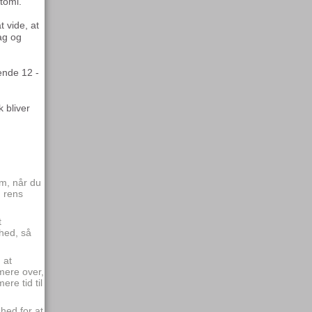
stomi.
 vide, at
ag og
ende 12 -
 bliver
m, når du
; rens
t
ghed, så
 at
mere over,
re tid til
ghed for at