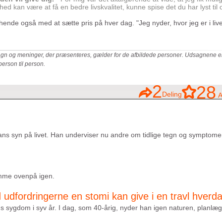
d kan være at få en bedre livskvalitet, kunne spise det du har lyst til 
de også med at sætte pris på hver dag. "Jeg nyder, hvor jeg er i livet
sagn og meninger, der præsenteres, gælder for de afbildede personer. Udsagnene e
person til person.
2
28
Deling
A
s syn på livet. Han underviser nu andre om tidlige tegn og symptomer
 komme ovenpå igen.
udfordringerne en stomi kan give i en travl hverd
ns sygdom i syv år. I dag, som 40-årig, nyder han igen naturen, planlæg