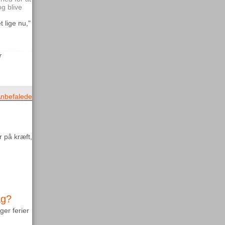
og blive
 lige nu,"
r
nbefalede
 på kræft,
ag?
ger ferier