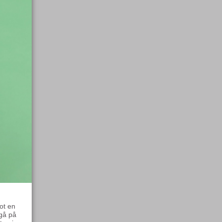
ot en
gå på