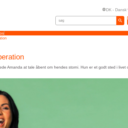
DK - Dansk
 os
tion
peration
tede A
manda
at tale åbent om hendes stomi
.
Hun er et godt sted i livet 