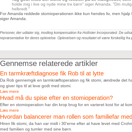
holde mig i live og nyde mine tre børn" siger Amanda. "Din mulighe
helbredt."
For Amanda reddede stomioperationen ikke kun hendes liv, men hjalp hen
siger Amanda.
Personer, der udtaler sig, modtog kompensation fra Hollister Incorporated. De ud
repræsentative for deres oplevelse. Oplevelsen og resultatet vil være forskellig fra 
Gennemse relaterede artikler
En tarmkræftdiagnose fik Rob til at lytte
Da Rob gennemgik en tarmkræftoperation og fik stomi, ændrede det han
og giver tips til at leve godt med stomi.
Læs mere
Hvad må du spise efter en stomioperation?
Efter en stomioperation har din krop brug for en varieret kost for at
Læs mere
Hvordan balancerer man rollen som familiefar med 
Hiren fik stomi, da han var midt i 30’erne efter at have levet med Croh
med familien og tumler med sine børn.