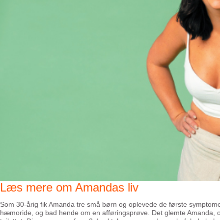
Læs mere om Amandas liv
Som 30-årig fik Amanda tre små børn og oplevede de første symptome
hæmoride, og bad hende om en afføringsprøve. Det glemte Amanda, og 