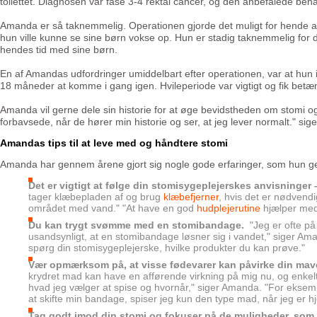
toilettet. Diagnosen var fase 3-4 rektal cancer, og den anbefalede beha
Amanda er så taknemmelig. Operationen gjorde det muligt for hende at o
hun ville kunne se sine børn vokse op. Hun er stadig taknemmelig for 
hendes tid med sine børn.
En af Amandas udfordringer umiddelbart efter operationen, var at hun 
18 måneder at komme i gang igen. Hvileperiode var vigtigt og fik betæn
Amanda vil gerne dele sin historie for at øge bevidstheden om stomi og
forbavsede, når de hører min historie og ser, at jeg lever normalt." sig
Amandas tips til at leve med og håndtere stomi
Amanda har gennem årene gjort sig nogle gode erfaringer, som hun gern
Det er vigtigt at følge din stomisygeplejerskes anvisninger
tager klæbepladen af og brug
klæbefjerner
, hvis det er nødvend
området med vand." "At have en god
hudplejerutine
hjælper med 
Du kan trygt svømme med en stomibandage.
"Jeg er ofte p
usandsynligt, at en stomibandage løsner sig i vandet," siger Am
spørg din stomisygeplejerske, hvilke produkter du kan prøve."
Vær opmærksom på, at visse fødevarer kan påvirke din mave
krydret mad kan have en afførende virkning på mig nu, og enkelte
hvad jeg vælger at spise og hvornår," siger Amanda. "For eksempe
at skifte min bandage, spiser jeg kun den type mad, når jeg er
Tag godt imod din stomi og fokuser på de muligheder, som d