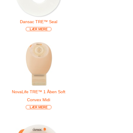
Dansac TRE™ Seal
LÆR MERE
NovaLife TRE™ 1 Åben Soft
Convex Midi
LÆR MERE